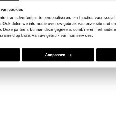
 van cookies
e exception has occurred while loading
www.jvk.nl
(see the
browser
ent en advertenties te personaliseren, om functies voor social
. Ook delen we informatie over uw gebruik van onze site met on
e. Deze partners kunnen deze gegevens combineren met andere i
erzameld op basis van uw gebruik van hun services.
Aanpassen