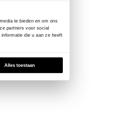
 console
for more information).
 media te bieden en om ons
ze partners voor social
nformatie die u aan ze heeft
Alles toestaan