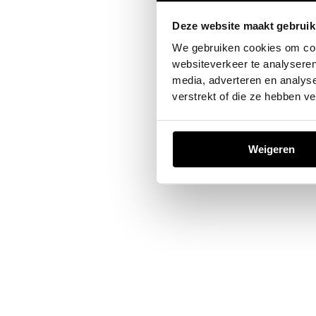
Deze website maakt gebruik
Application error: a
client
-sid
We gebruiken cookies om cont
websiteverkeer te analyseren
media, adverteren en analys
verstrekt of die ze hebben v
Weigeren