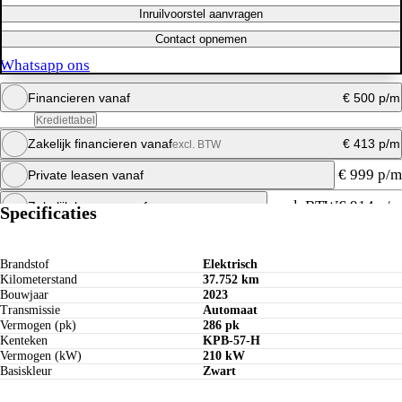
Inruilvoorstel aanvragen
Contact opnemen
Whatsapp ons
Financieren vanaf
€ 500 p/m
Krediettabel
Zakelijk financieren vanaf
€ 413 p/m
excl. BTW
Maandbedrag berekenen
€ 999 p/m
Private leasen vanaf
Whatsapp ons
Maandbedrag berekenen
excl. BTW
€ 914 p/m
Zakelijk leasen vanaf
Specificaties
Whatsapp ons
Maandbedrag berekenen
Whatsapp ons
Maandbedrag berekenen
Brandstof
Elektrisch
Kilometerstand
37.752 km
Whatsapp ons
Bouwjaar
2023
Transmissie
Automaat
Vermogen (pk)
286 pk
Kenteken
KPB-57-H
Vermogen (kW)
210 kW
Basiskleur
Zwart