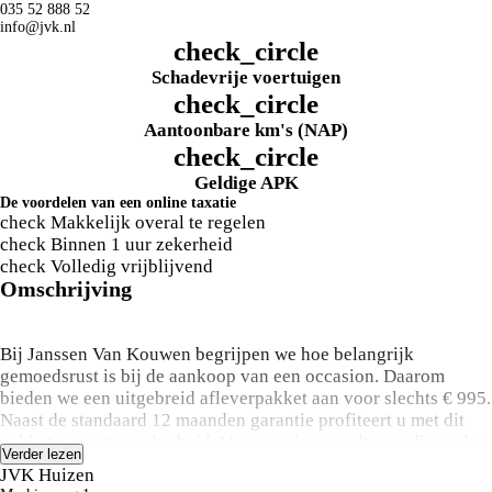
035 52 888 52
info@jvk.nl
check_circle
Schadevrije voertuigen
check_circle
Aantoonbare km's (NAP)
check_circle
Geldige APK
De voordelen van een online taxatie
check
Makkelijk overal te regelen
check
Binnen 1 uur zekerheid
check
Volledig vrijblijvend
Omschrijving
Bij Janssen Van Kouwen begrijpen we hoe belangrijk
gemoedsrust is bij de aankoop van een occasion. Daarom
bieden we een uitgebreid afleverpakket aan voor slechts € 995.
Naast de standaard 12 maanden garantie profiteert u met dit
pakket van extra zekerheid. Uw occasion wordt grondig onder
Verder lezen
handen genomen met een uitgebreide onderhoudsbeurt, 12
JVK Huizen
maanden overdraagbare garantie, pechhulp in heel Europa,