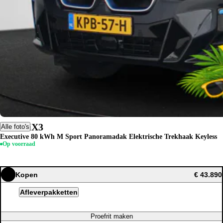
BMW iX3
Alle foto's
Executive 80 kWh M Sport Panoramadak Elektrische Trekhaak Keyless
Op voorraad
Kopen
€ 43.890
Afleverpakketten
Proefrit maken