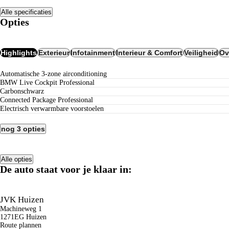
Alle specificaties
Opties
Highlights
Exterieur
Infotainment
Interieur & Comfort
Veiligheid
Ov
Automatische 3-zone airconditioning
BMW Live Cockpit Professional
Carbonschwarz
Connected Package Professional
Electrisch verwarmbare voorstoelen
nog 3 opties
Alle opties
De auto staat voor je klaar in:
JVK Huizen
Machineweg 1
1271EG Huizen
Route plannen