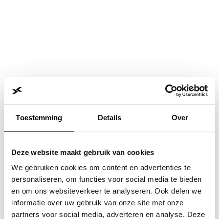
Toestemming
Details
Over
Deze website maakt gebruik van cookies
We gebruiken cookies om content en advertenties te
personaliseren, om functies voor social media te bieden
en om ons websiteverkeer te analyseren. Ook delen we
informatie over uw gebruik van onze site met onze
Application error: a
client
-side exception has occurred while
partners voor social media, adverteren en analyse. Deze
loading
www.jvk.nl
(see the
browser console
for more