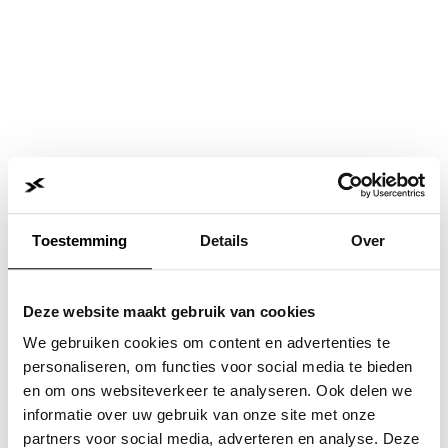
Toestemming
Details
Over
Deze website maakt gebruik van cookies
We gebruiken cookies om content en advertenties te
personaliseren, om functies voor social media te bieden
en om ons websiteverkeer te analyseren. Ook delen we
informatie over uw gebruik van onze site met onze
Application error: a
client
-side exception has occurred while
partners voor social media, adverteren en analyse. Deze
loading
www.jvk.nl
(see the
browser console
for more