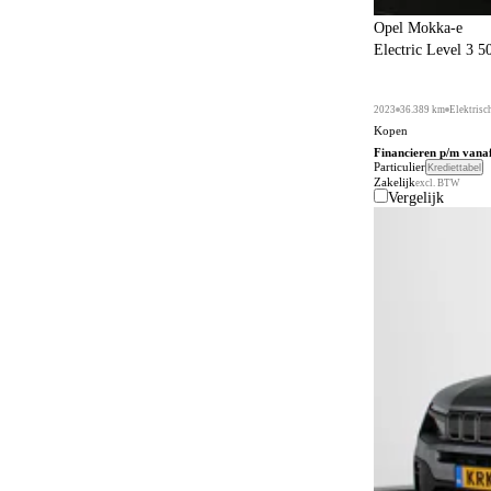
Opel Mokka-e
Electric Level 3 
2023
36.389 km
Elektrisc
Kopen
Financieren p/m vana
Particulier
Krediettabel
Zakelijk
excl. BTW
Vergelijk