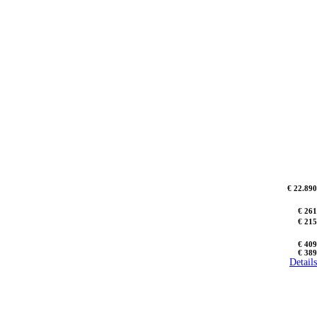
€ 22.890
€ 261
€ 215
€ 409
€ 389
Details