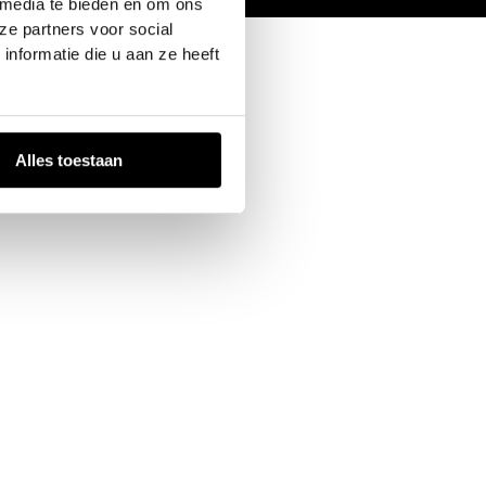
 media te bieden en om ons
ze partners voor social
nformatie die u aan ze heeft
Alles toestaan