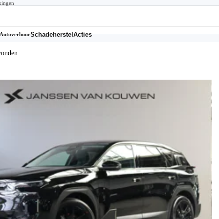
kingen
Schadeherstel
Acties
Autoverhuur
vonden