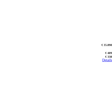
€ 35.890
€ 409
€ 338
Details