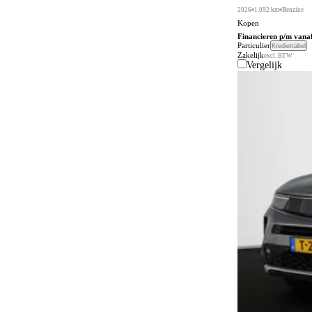
2026
1.092 km
Benzine
Kopen
Financieren p/m vana
Particulier
Krediettabel
Zakelijk
excl. BTW
Vergelijk