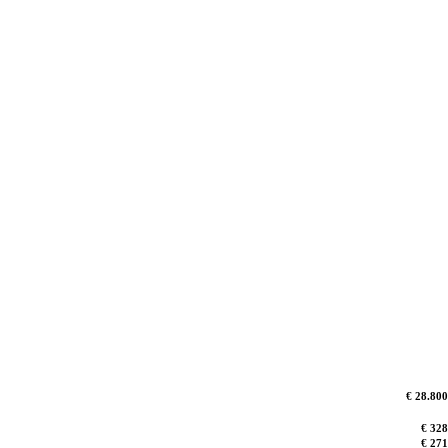
€ 28.800
€ 328
€ 271