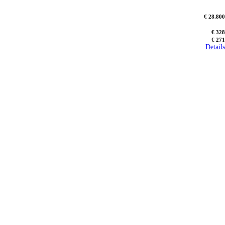
€ 28.800
€ 328
€ 271
Details