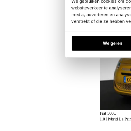
We gebruiken cookies om cont
Meer informatie
websiteverkeer te analyseren
media, adverteren en analys
verstrekt of die ze hebben v
Weigeren
Fiat 500C
1.0 Hybrid La Pr