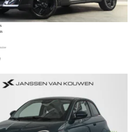
s
us
nzine
f