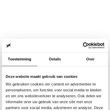
Toestemming
Details
Over
Deze website maakt gebruik van cookies
We gebruiken cookies om content en advertenties te
personaliseren, om functies voor social media te bieden
en om ons websiteverkeer te analyseren. Ook delen we
informatie over uw gebruik van onze site met onze
Application error: a
client
-side exception has occurred while
partners voor social media, adverteren en analyse. Deze
loading
www.jvk.nl
(see the
browser console
for more