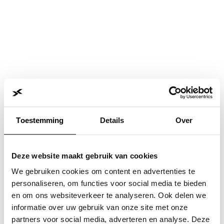
Toestemming
Details
Over
Deze website maakt gebruik van cookies
We gebruiken cookies om content en advertenties te
personaliseren, om functies voor social media te bieden
en om ons websiteverkeer te analyseren. Ook delen we
informatie over uw gebruik van onze site met onze
Application error: a
client
-side exception has occurred while
partners voor social media, adverteren en analyse. Deze
loading
www.jvk.nl
(see the
browser console
for more