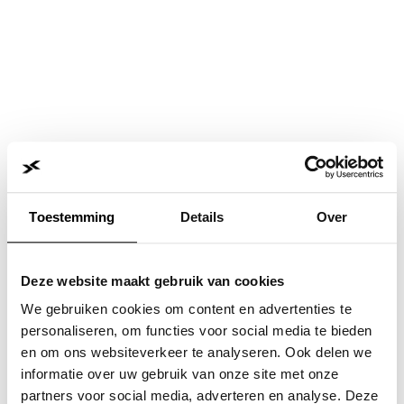
Toestemming
Details
Over
Deze website maakt gebruik van cookies
We gebruiken cookies om content en advertenties te
personaliseren, om functies voor social media te bieden
en om ons websiteverkeer te analyseren. Ook delen we
informatie over uw gebruik van onze site met onze
Application error: a
client
-side exception has occurred while
partners voor social media, adverteren en analyse. Deze
loading
www.jvk.nl
(see the
browser console
for more