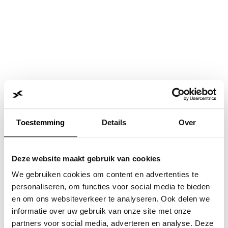
Toestemming
Details
Over
Deze website maakt gebruik van cookies
We gebruiken cookies om content en advertenties te
personaliseren, om functies voor social media te bieden
en om ons websiteverkeer te analyseren. Ook delen we
informatie over uw gebruik van onze site met onze
Application error: a
client
-side exception has occurred while
partners voor social media, adverteren en analyse. Deze
loading
www.jvk.nl
(see the
browser console
for more