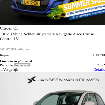
Citroën C1
1.0 VTi Shine Achteruitrijcamera Navigatie Airco Cruise
Control 15"
2021
17.515 km
Benzine
Kopen
€ 10.740
Financieren p/m vanaf
€ 122
Particulier
Krediettabel
Vergelijk
Details