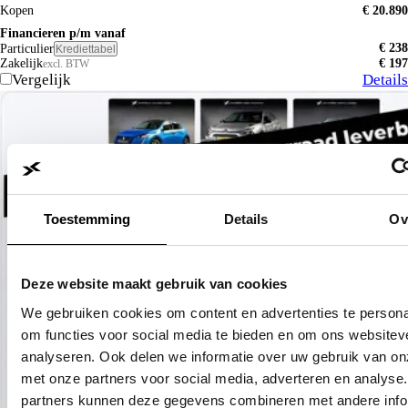
Kopen
€ 20.890
Financieren p/m vanaf
€ 238
Particulier
Krediettabel
Zakelijk
€ 197
excl. BTW
Vergelijk
Details
Toestemming
Details
Ov
Deze website maakt gebruik van cookies
We gebruiken cookies om content en advertenties te persona
om functies voor social media te bieden en om ons websitev
analyseren. Ook delen we informatie over uw gebruik van on
met onze partners voor social media, adverteren en analyse
partners kunnen deze gegevens combineren met andere info