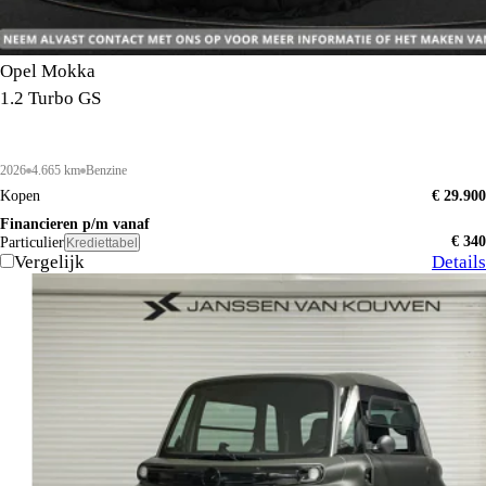
Opel Mokka
1.2 Turbo GS
2026
4.665 km
Benzine
Kopen
€ 29.900
Financieren p/m vanaf
€ 340
Particulier
Krediettabel
Vergelijk
Details