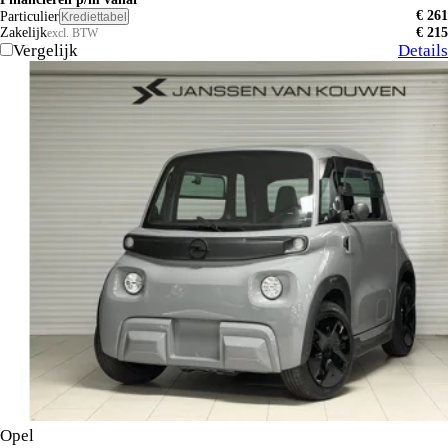
€ 261
Particulier
Krediettabel
Zakelijk
€ 215
excl. BTW
Vergelijk
Details
Opel