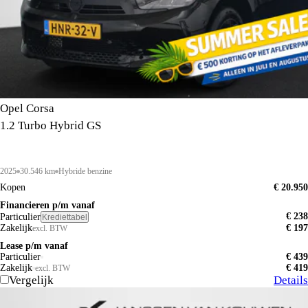
Opel Corsa
1.2 Turbo Hybrid GS
2025
30.546 km
Hybride benzine
Kopen
€ 20.950
Financieren p/m vanaf
€ 238
Particulier
Krediettabel
Zakelijk
€ 197
excl. BTW
Lease p/m vanaf
Particulier
€ 439
Zakelijk
€ 419
excl. BTW
Vergelijk
Details