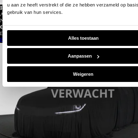
u aan ze heeft verstrekt of die ze hebben verzameld op basi
Private lease
gebruik van hun services.
Al gedacht aan private lease?
Nu al vanaf
€
299- p/m
Configureer nu
Direct leverbaar
Alles toestaan
Bekijk aanbod
Aanpassen
Weigeren