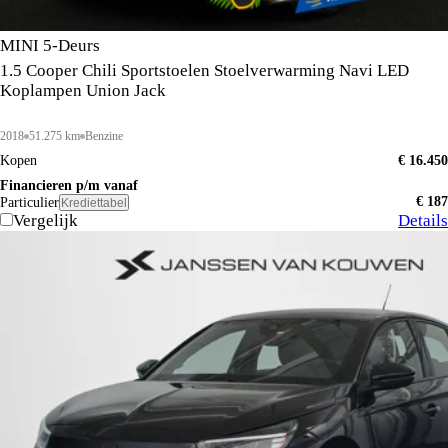
MINI 5-Deurs
1.5 Cooper Chili Sportstoelen Stoelverwarming Navi LED
Koplampen Union Jack
2018
51.275 km
Benzine
Kopen
€ 16.450
Financieren p/m vanaf
€ 187
Particulier
Krediettabel
Vergelijk
Details