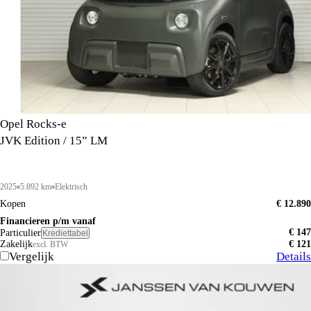
Opel Rocks-e
JVK Edition / 15” LM
2025
5.892 km
Elektrisch
Kopen
€ 12.890
Financieren p/m vanaf
€ 147
Particulier
Krediettabel
Zakelijk
€ 121
excl. BTW
Vergelijk
Details