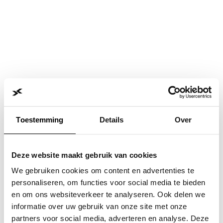
Toestemming
Details
Over
Deze website maakt gebruik van cookies
We gebruiken cookies om content en advertenties te
personaliseren, om functies voor social media te bieden
en om ons websiteverkeer te analyseren. Ook delen we
informatie over uw gebruik van onze site met onze
Application error: a
client
-side exception has occurred while
partners voor social media, adverteren en analyse. Deze
loading
www.jvk.nl
(see the
browser console
for more