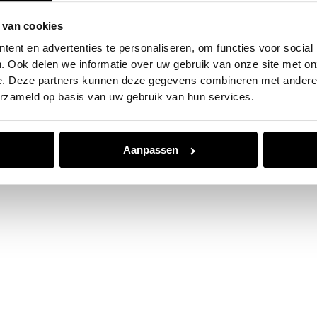
 van cookies
e exception has occurred while loading
www.jvk.nl
(see the
browser
ent en advertenties te personaliseren, om functies voor social
. Ook delen we informatie over uw gebruik van onze site met on
e. Deze partners kunnen deze gegevens combineren met andere i
erzameld op basis van uw gebruik van hun services.
Aanpassen