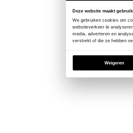
Deze website maakt gebruik
Application error: a
client
-sid
We gebruiken cookies om cont
websiteverkeer te analyseren
media, adverteren en analys
verstrekt of die ze hebben v
Weigeren