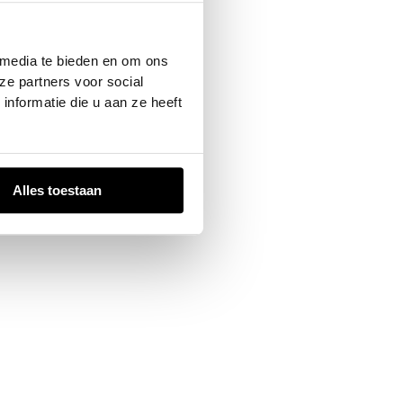
 console
for more information).
 media te bieden en om ons
ze partners voor social
nformatie die u aan ze heeft
Alles toestaan