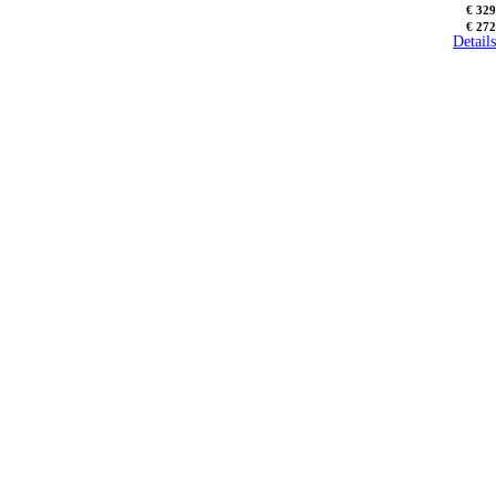
€ 329
€ 272
Details