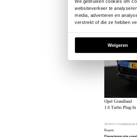
We gebruiken cookies om cont
websiteverkeer te analyseren
media, adverteren en analys
verstrekt of die ze hebben v
Weigeren
Opel Grandland
1.6 Turbo Plug-I
2023
11.174 km
Hybride 
Kopen
Financieren p/m vana