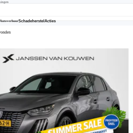
kingen
Schadeherstel
Acties
Autoverhuur
vonden