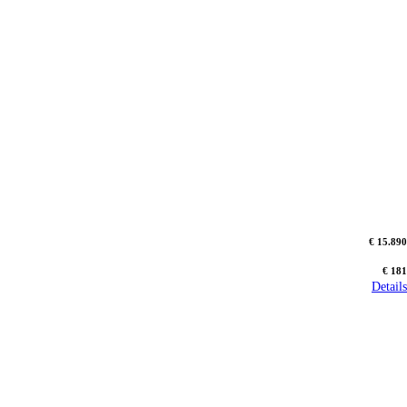
€ 15.890
€ 181
Details