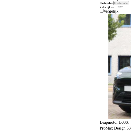
Particulier
Krediettabel
Zakelijk
excl. BTW
Vergelijk
Leapmotor B03X
ProMax Design 53 