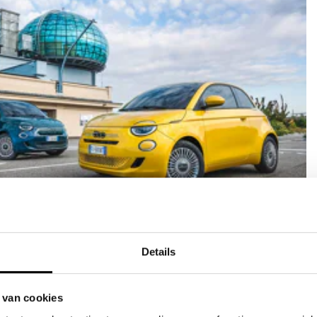
verzekering
Details
ef
aratie door JVK
r bij schade
 van cookies