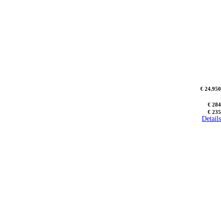
€ 24.950
€ 284
€ 235
Details