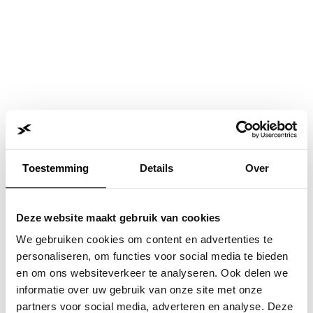
Toestemming
Details
Over
Deze website maakt gebruik van cookies
We gebruiken cookies om content en advertenties te
personaliseren, om functies voor social media te bieden
en om ons websiteverkeer te analyseren. Ook delen we
informatie over uw gebruik van onze site met onze
Application error: a
client
-side exception has occurred while
partners voor social media, adverteren en analyse. Deze
loading
www.jvk.nl
(see the
browser console
for more