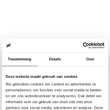
Toestemming
Details
Over
Deze website maakt gebruik van cookies
We gebruiken cookies om content en advertenties te
personaliseren, om functies voor social media te bieden
en om ons websiteverkeer te analyseren. Ook delen we
informatie over uw gebruik van onze site met onze
Application error: a
client
-side exception has occurred while
partners voor social media, adverteren en analyse. Deze
loading
www.jvk.nl
(see the
browser console
for more