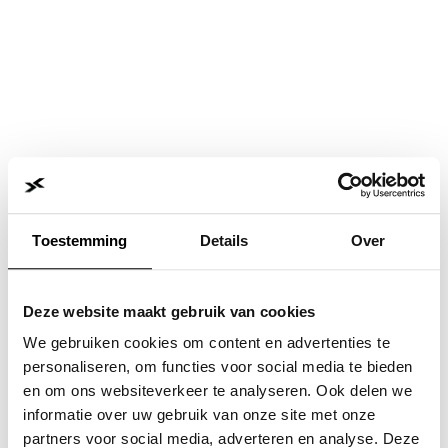
Toestemming
Details
Over
Deze website maakt gebruik van cookies
We gebruiken cookies om content en advertenties te
personaliseren, om functies voor social media te bieden
en om ons websiteverkeer te analyseren. Ook delen we
informatie over uw gebruik van onze site met onze
Application error: a
client
-side exception has occurred while
partners voor social media, adverteren en analyse. Deze
loading
www.jvk.nl
(see the
browser console
for more