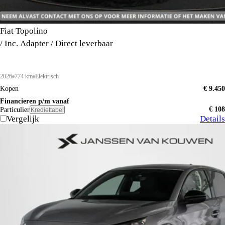
Fiat Topolino
/ Inc. Adapter / Direct leverbaar
2026
774 km
Elektrisch
Kopen
€ 9.450
Financieren p/m vanaf
€ 108
Particulier
Krediettabel
Vergelijk
Details