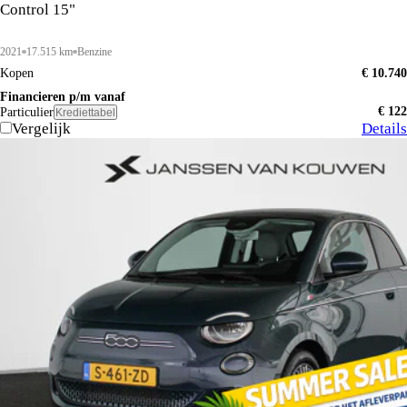
Control 15"
2021
17.515 km
Benzine
Kopen
€ 10.740
Financieren p/m vanaf
€ 122
Particulier
Krediettabel
Vergelijk
Details