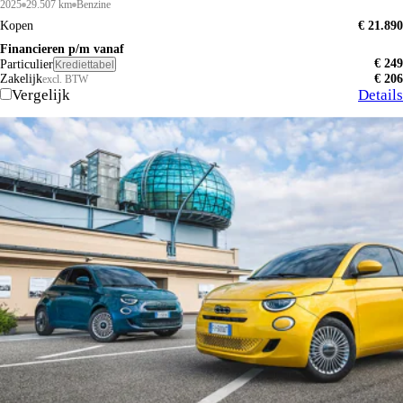
2025
29.507 km
Benzine
Kopen
€ 21.890
Financieren p/m vanaf
€ 249
Particulier
Krediettabel
Zakelijk
€ 206
excl. BTW
Vergelijk
Details