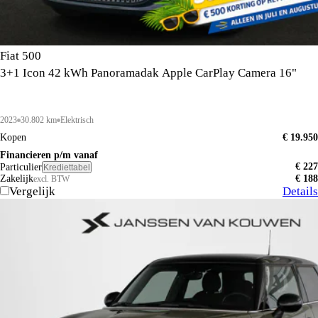
Fiat 500
3+1 Icon 42 kWh Panoramadak Apple CarPlay Camera 16"
2023
30.802 km
Elektrisch
Kopen
€ 19.950
Financieren p/m vanaf
€ 227
Particulier
Krediettabel
Zakelijk
€ 188
excl. BTW
Vergelijk
Details