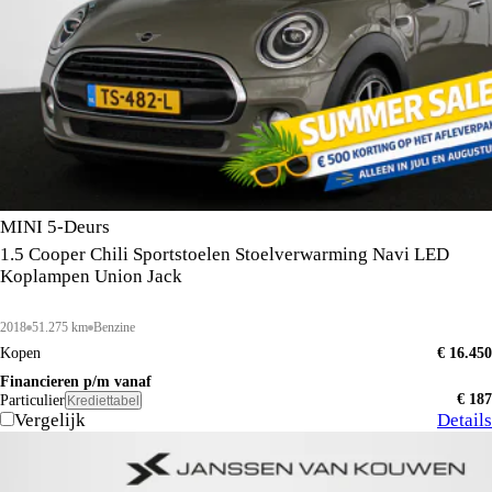
MINI 5-Deurs
1.5 Cooper Chili Sportstoelen Stoelverwarming Navi LED
Koplampen Union Jack
2018
51.275 km
Benzine
Kopen
€ 16.450
Financieren p/m vanaf
€ 187
Particulier
Krediettabel
Vergelijk
Details