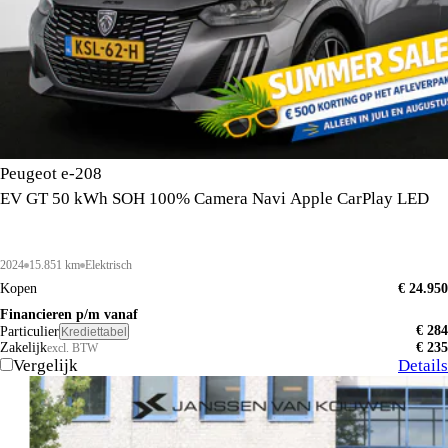
Peugeot e-208
EV GT 50 kWh SOH 100% Camera Navi Apple CarPlay LED
2024
15.851 km
Elektrisch
Kopen
€ 24.950
Financieren p/m vanaf
€ 284
Particulier
Krediettabel
Zakelijk
€ 235
excl. BTW
Vergelijk
Details