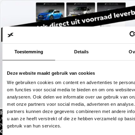
Toestemming
Details
Ov
Deze website maakt gebruik van cookies
We gebruiken cookies om content en advertenties te persona
om functies voor social media te bieden en om ons websitev
analyseren. Ook delen we informatie over uw gebruik van on
met onze partners voor social media, adverteren en analyse
partners kunnen deze gegevens combineren met andere info
Private lease
u aan ze heeft verstrekt of die ze hebben verzameld op basi
Al gedacht aan private lease?
Nu al vanaf
€
299- p/m
gebruik van hun services.
Configureer nu