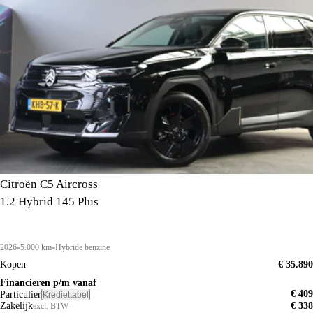
Citroën C5 Aircross
1.2 Hybrid 145 Plus
2026
5.000 km
Hybride benzine
Kopen
€ 35.890
Financieren p/m vanaf
€ 409
Particulier
Krediettabel
Zakelijk
€ 338
excl. BTW