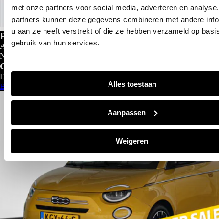
met onze partners voor social media, adverteren en analyse
partners kunnen deze gegevens combineren met andere info
u aan ze heeft verstrekt of die ze hebben verzameld op basi
Private lease
gebruik van hun services.
Al gedacht aan private lease?
Nu al vanaf
€
299- p/m
Configureer nu
Direct leverbaar
Alles toestaan
Bekijk aanbod
Aanpassen
Weigeren