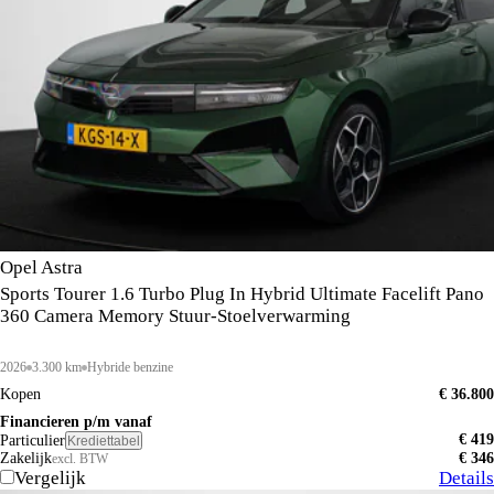
Opel Astra
Sports Tourer 1.6 Turbo Plug In Hybrid Ultimate Facelift Pano
360 Camera Memory Stuur-Stoelverwarming
2026
3.300 km
Hybride benzine
Kopen
€ 36.800
Financieren p/m vanaf
€ 419
Particulier
Krediettabel
Zakelijk
€ 346
excl. BTW
Vergelijk
Details