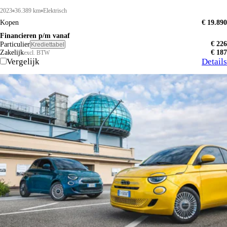
2023
36.389 km
Elektrisch
Kopen
€ 19.890
Financieren p/m vanaf
€ 226
Particulier
Krediettabel
Zakelijk
€ 187
excl. BTW
Vergelijk
Details