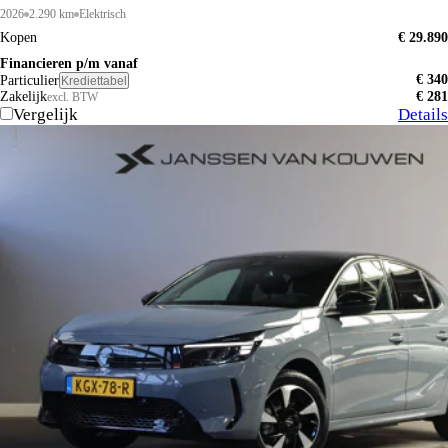
2026
2.290 km
Elektrisch
Kopen
€ 29.890
Financieren p/m vanaf
€ 340
Particulier
Krediettabel
Zakelijk
€ 281
excl. BTW
Vergelijk
Details