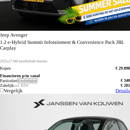
Jeep Avenger
1.2 e-Hybrid Summit Infotainment & Convenience Pack JBL
Carplay
2025
27.946 km
Hybride benzine
Kopen
€ 29.890
Financieren p/m vanaf
€ 340
Particulier
Krediettabel
Zakelijk
€ 281
excl. BTW
Vergelijk
Details