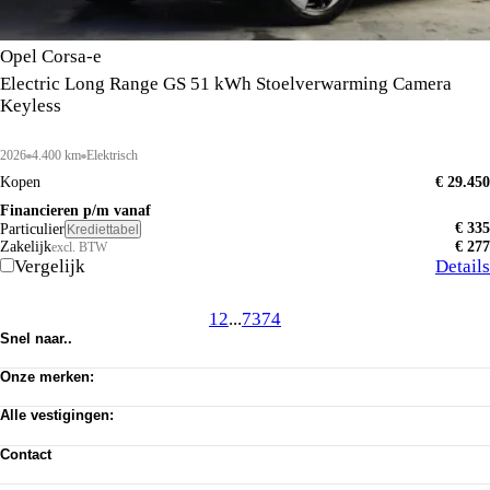
Opel Corsa-e
Electric Long Range GS 51 kWh Stoelverwarming Camera
Keyless
2026
4.400 km
Elektrisch
Kopen
€ 29.450
Financieren p/m vanaf
€ 335
Particulier
Krediettabel
Zakelijk
€ 277
excl. BTW
Vergelijk
Details
1
2
...
73
74
Snel naar..
Voorraad
Onze merken:
Werkplaats afspraak
Vacatures
Abarth
Privacy verklaring
Alle vestigingen:
Alfa Romeo
Algemene voorwaarden
Citroën
Amsterdam
Cookie toestemming wijzigen
Dongfeng
Contact
Almere Occasion
Pechhulp
Fiat
Almere Stellantis House
Klantenservice
Jeep
Mijdrecht