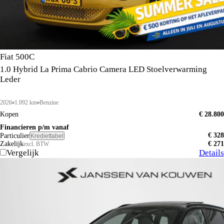
Fiat 500C
1.0 Hybrid La Prima Cabrio Camera LED Stoelverwarming
Leder
2026
1.092 km
Benzine
Kopen
€ 28.800
Financieren p/m vanaf
€ 328
Particulier
Krediettabel
Zakelijk
€ 271
excl. BTW
Vergelijk
Details