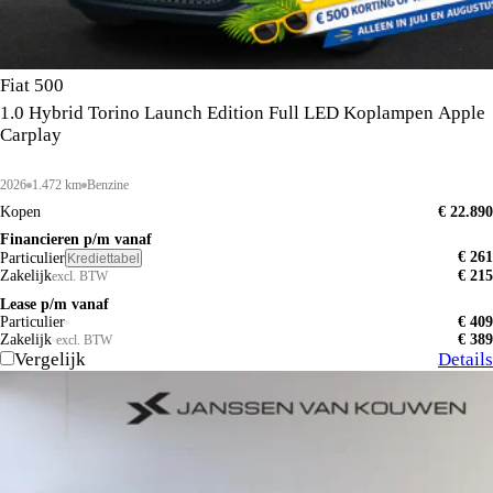
Fiat 500
1.0 Hybrid Torino Launch Edition Full LED Koplampen Apple
Carplay
2026
1.472 km
Benzine
Kopen
€ 22.890
Financieren p/m vanaf
€ 261
Particulier
Krediettabel
Zakelijk
€ 215
excl. BTW
Lease p/m vanaf
Particulier
€ 409
Zakelijk
€ 389
excl. BTW
Vergelijk
Details