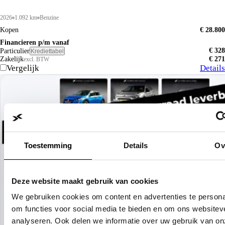
2026
1.092 km
Benzine
Kopen
€ 28.800
Financieren p/m vanaf
€ 328
Particulier
Krediettabel
Zakelijk
€ 271
excl. BTW
Vergelijk
Details
Toestemming
Details
Ov
Deze website maakt gebruik van cookies
We gebruiken cookies om content en advertenties te persona
om functies voor social media te bieden en om ons websitev
analyseren. Ook delen we informatie over uw gebruik van on