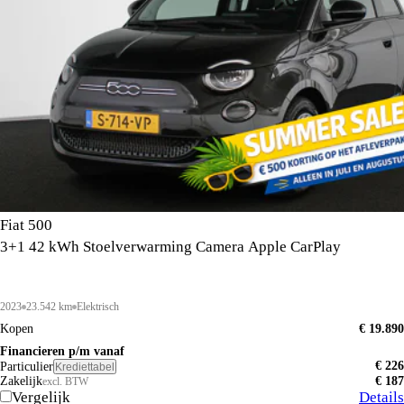
Fiat 500
3+1 42 kWh Stoelverwarming Camera Apple CarPlay
2023
23.542 km
Elektrisch
Kopen
€ 19.890
Financieren p/m vanaf
€ 226
Particulier
Krediettabel
Zakelijk
€ 187
excl. BTW
Vergelijk
Details