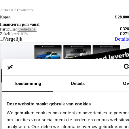
2026
1.092 km
Benzine
Kopen
€ 28.800
Financieren p/m vanaf
€ 328
Particulier
Krediettabel
Zakelijk
€ 271
excl. BTW
Vergelijk
Details
Toestemming
Details
Ov
Deze website maakt gebruik van cookies
We gebruiken cookies om content en advertenties te persona
om functies voor social media te bieden en om ons websitev
analyseren. Ook delen we informatie over uw gebruik van on