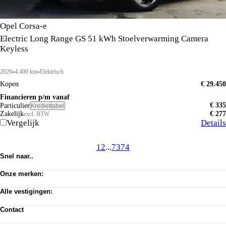
Opel Corsa-e
Electric Long Range GS 51 kWh Stoelverwarming Camera
Keyless
2026
4.400 km
Elektrisch
Kopen
€ 29.450
Financieren p/m vanaf
€ 335
Particulier
Krediettabel
Zakelijk
€ 277
excl. BTW
Vergelijk
Details
1
2
...
73
74
Snel naar..
Voorraad
Onze merken:
Werkplaats afspraak
Vacatures
Abarth
Privacy verklaring
Alle vestigingen:
Alfa Romeo
Algemene voorwaarden
Citroën
Amsterdam
Cookie toestemming wijzigen
Dongfeng
Contact
Almere Occasion
Pechhulp
Fiat
Almere Stellantis House
Klantenservice
Jeep
Mijdrecht