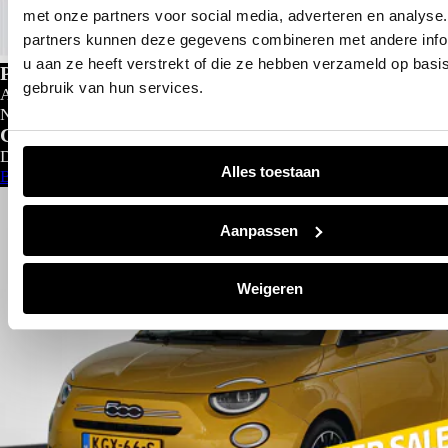
met onze partners voor social media, adverteren en analyse
partners kunnen deze gegevens combineren met andere info
u aan ze heeft verstrekt of die ze hebben verzameld op basi
Private lease
gebruik van hun services.
Al gedacht aan private lease?
Nu al vanaf
€
299- p/m
Configureer nu
Direct leverbaar
Alles toestaan
Bekijk aanbod
Aanpassen
Weigeren