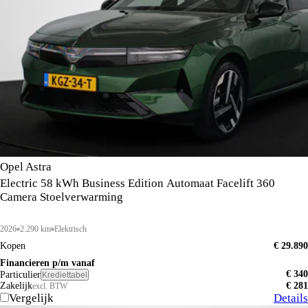
Opel Astra
Electric 58 kWh Business Edition Automaat Facelift 360
Camera Stoelverwarming
2026
2.290 km
Elektrisch
Kopen
€ 29.890
Financieren p/m vanaf
€ 340
Particulier
Krediettabel
Zakelijk
€ 281
excl. BTW
Vergelijk
Details