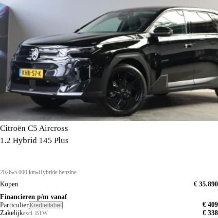
Citroën C5 Aircross
1.2 Hybrid 145 Plus
2026
5.000 km
Hybride benzine
Kopen
€ 35.890
Financieren p/m vanaf
€ 409
Particulier
Krediettabel
Zakelijk
€ 338
excl. BTW