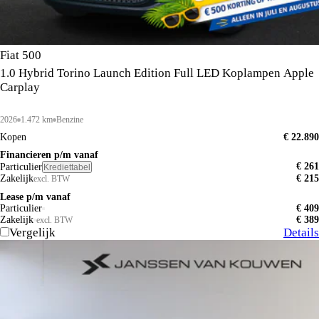
Fiat 500
1.0 Hybrid Torino Launch Edition Full LED Koplampen Apple
Carplay
2026
1.472 km
Benzine
Kopen
€ 22.890
Financieren p/m vanaf
€ 261
Particulier
Krediettabel
Zakelijk
€ 215
excl. BTW
Lease p/m vanaf
Particulier
€ 409
Zakelijk
€ 389
excl. BTW
Vergelijk
Details