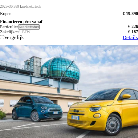
2023
36.389 km
Elektrisch
Kopen
€ 19.890
Financieren p/m vanaf
€ 226
Particulier
Krediettabel
Zakelijk
€ 187
excl. BTW
Vergelijk
Details