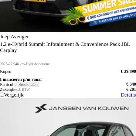
Jeep Avenger
1.2 e-Hybrid Summit Infotainment & Convenience Pack JBL
Carplay
2025
27.946 km
Hybride benzine
Kopen
€ 29.890
Financieren p/m vanaf
€ 340
Particulier
Krediettabel
Zakelijk
€ 281
excl. BTW
Vergelijk
Details