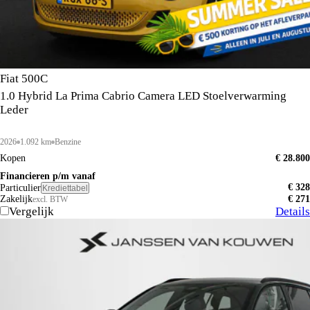
Fiat 500C
1.0 Hybrid La Prima Cabrio Camera LED Stoelverwarming
Leder
2026
1.092 km
Benzine
Kopen
€ 28.800
Financieren p/m vanaf
€ 328
Particulier
Krediettabel
Zakelijk
€ 271
excl. BTW
Vergelijk
Details