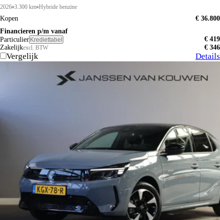
2026
3.300 km
Hybride benzine
Kopen
€ 36.800
Financieren p/m vanaf
€ 419
Particulier
Krediettabel
Zakelijk
€ 346
excl. BTW
Vergelijk
Details