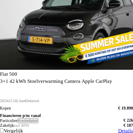
Fiat 500
3+1 42 kWh Stoelverwarming Camera Apple CarPlay
2023
23.542 km
Elektrisch
Kopen
€ 19.890
Financieren p/m vanaf
€ 226
Particulier
Krediettabel
Zakelijk
€ 187
excl. BTW
Vergelijk
Details