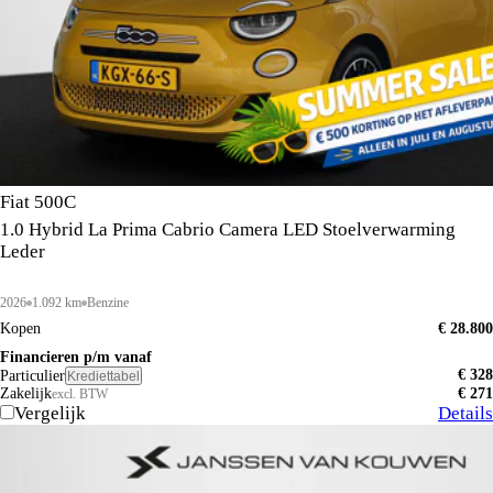
Fiat 500C
1.0 Hybrid La Prima Cabrio Camera LED Stoelverwarming
Leder
2026
1.092 km
Benzine
Kopen
€ 28.800
Financieren p/m vanaf
€ 328
Particulier
Krediettabel
Zakelijk
€ 271
excl. BTW
Vergelijk
Details