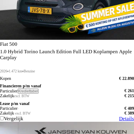
Fiat 500
1.0 Hybrid Torino Launch Edition Full LED Koplampen Apple
Carplay
2026
1.472 km
Benzine
Kopen
€ 22.890
Financieren p/m vanaf
€ 261
Particulier
Krediettabel
Zakelijk
€ 215
excl. BTW
Lease p/m vanaf
Particulier
€ 409
Zakelijk
€ 389
excl. BTW
Vergelijk
Details