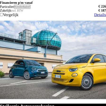
Financieren p/m vanaf
€ 226
Particulier
Krediettabel
Zakelijk
€ 187
excl. BTW
Vergelijk
Details