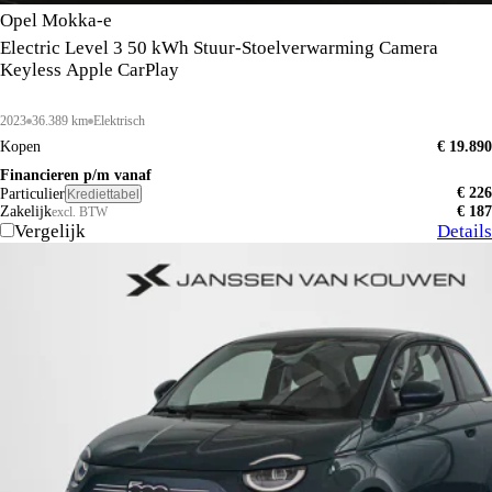
Opel Mokka-e
Electric Level 3 50 kWh Stuur-Stoelverwarming Camera
Keyless Apple CarPlay
2023
36.389 km
Elektrisch
Kopen
€ 19.890
Financieren p/m vanaf
€ 226
Particulier
Krediettabel
Zakelijk
€ 187
excl. BTW
Vergelijk
Details