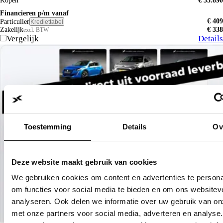
Kopen
€ 35.890
Financieren p/m vanaf
€ 409
Particulier
Krediettabel
Zakelijk
€ 338
excl. BTW
Vergelijk
Details
Toestemming
Details
Ov
Deze website maakt gebruik van cookies
We gebruiken cookies om content en advertenties te persona
om functies voor social media te bieden en om ons websitev
analyseren. Ook delen we informatie over uw gebruik van on
met onze partners voor social media, adverteren en analyse