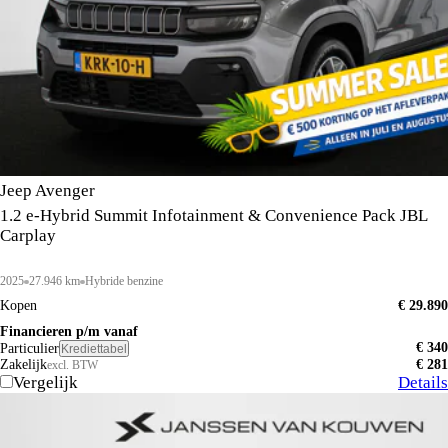
Jeep Avenger
1.2 e-Hybrid Summit Infotainment & Convenience Pack JBL
Carplay
2025
27.946 km
Hybride benzine
Kopen
€ 29.890
Financieren p/m vanaf
€ 340
Particulier
Krediettabel
Zakelijk
€ 281
excl. BTW
Vergelijk
Details