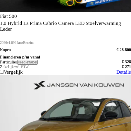
Fiat 500
1.0 Hybrid La Prima Cabrio Camera LED Stoelverwarming
Leder
2026
1.092 km
Benzine
Kopen
€ 28.800
Financieren p/m vanaf
€ 328
Particulier
Krediettabel
Zakelijk
€ 271
excl. BTW
Vergelijk
Details