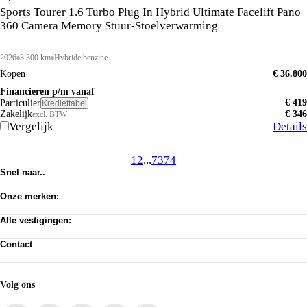
Sports Tourer 1.6 Turbo Plug In Hybrid Ultimate Facelift Pano
360 Camera Memory Stuur-Stoelverwarming
2026
3.300 km
Hybride benzine
Kopen
€ 36.800
Financieren p/m vanaf
€ 419
Particulier
Krediettabel
Zakelijk
€ 346
excl. BTW
Vergelijk
Details
1
2
...
73
74
Snel naar..
Voorraad
Onze merken:
Werkplaats afspraak
Vacatures
Abarth
Privacy verklaring
Alle vestigingen:
Alfa Romeo
Algemene voorwaarden
Citroën
Amsterdam
Cookie toestemming wijzigen
Dongfeng
Contact
Almere Occasion
Pechhulp
Fiat
Almere Stellantis House
Klantenservice
Jeep
Mijdrecht
Voorraad
Jeeps By Titan
Hilversum
Acties
Volg ons
Lancia
Huizen
Leapmotor
ASN Autoschade Naarden