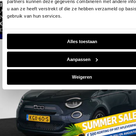
partners kunnen deze gegevens combineren met andere info
Private lease
u aan ze heeft verstrekt of die ze hebben verzameld op basi
Al gedacht aan private lease?
gebruik van hun services.
Nu al vanaf
€
299- p/m
Configureer nu
Direct leverbaar
Bekijk aanbod
Alles toestaan
Aanpassen
Weigeren