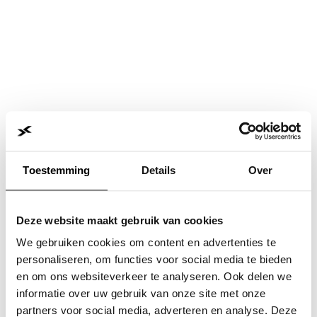
Toestemming
Details
Over
Deze website maakt gebruik van cookies
We gebruiken cookies om content en advertenties te
personaliseren, om functies voor social media te bieden
en om ons websiteverkeer te analyseren. Ook delen we
informatie over uw gebruik van onze site met onze
Application error: a
client
-side exception has occurred while
partners voor social media, adverteren en analyse. Deze
loading
www.jvk.nl
(see the
browser console
for more