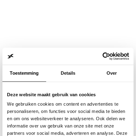
Toestemming
Details
Over
Deze website maakt gebruik van cookies
We gebruiken cookies om content en advertenties te
personaliseren, om functies voor social media te bieden
en om ons websiteverkeer te analyseren. Ook delen we
informatie over uw gebruik van onze site met onze
Application error: a
client
-side exception has occurred while
partners voor social media, adverteren en analyse. Deze
loading
www.jvk.nl
(see the
browser console
for more