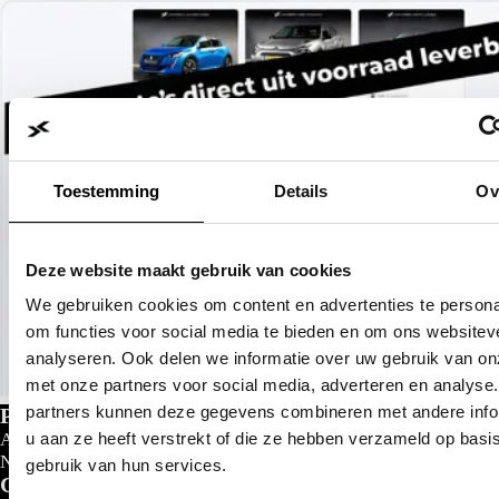
Toestemming
Details
Ov
Deze website maakt gebruik van cookies
We gebruiken cookies om content en advertenties te persona
om functies voor social media te bieden en om ons websitev
analyseren. Ook delen we informatie over uw gebruik van on
met onze partners voor social media, adverteren en analyse
partners kunnen deze gegevens combineren met andere info
Private lease
u aan ze heeft verstrekt of die ze hebben verzameld op basi
Al gedacht aan private lease?
Nu al vanaf
€
299- p/m
gebruik van hun services.
Configureer nu