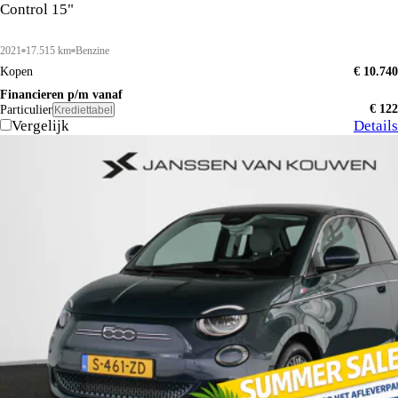
Control 15"
2021
17.515 km
Benzine
Kopen
€ 10.740
Financieren p/m vanaf
€ 122
Particulier
Krediettabel
Vergelijk
Details