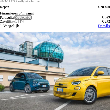
2023
11.174 km
Hybride benzine
Kopen
€ 28.890
Financieren p/m vanaf
€ 329
Particulier
Krediettabel
Zakelijk
€ 272
excl. BTW
Vergelijk
Details