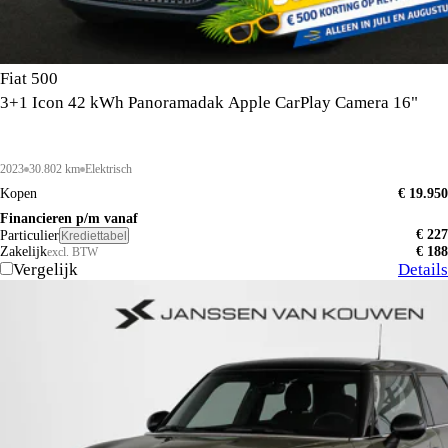
Fiat 500
3+1 Icon 42 kWh Panoramadak Apple CarPlay Camera 16"
2023
30.802 km
Elektrisch
Kopen
€ 19.950
Financieren p/m vanaf
€ 227
Particulier
Krediettabel
Zakelijk
€ 188
excl. BTW
Vergelijk
Details