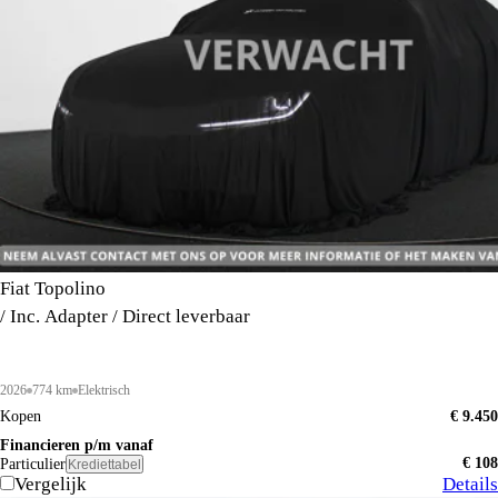
Fiat Topolino
/ Inc. Adapter / Direct leverbaar
2026
774 km
Elektrisch
Kopen
€ 9.450
Financieren p/m vanaf
€ 108
Particulier
Krediettabel
Vergelijk
Details