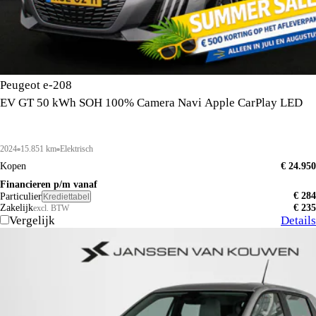
Peugeot e-208
EV GT 50 kWh SOH 100% Camera Navi Apple CarPlay LED
2024
15.851 km
Elektrisch
Kopen
€ 24.950
Financieren p/m vanaf
€ 284
Particulier
Krediettabel
Zakelijk
€ 235
excl. BTW
Vergelijk
Details