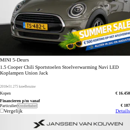
MINI 5-Deurs
1.5 Cooper Chili Sportstoelen Stoelverwarming Navi LED
Koplampen Union Jack
2018
51.275 km
Benzine
Kopen
€ 16.450
Financieren p/m vanaf
€ 187
Particulier
Krediettabel
Vergelijk
Details