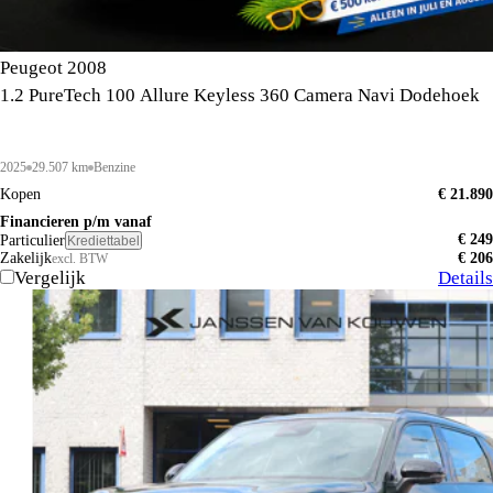
Peugeot 2008
1.2 PureTech 100 Allure Keyless 360 Camera Navi Dodehoek
2025
29.507 km
Benzine
Kopen
€ 21.890
Financieren p/m vanaf
€ 249
Particulier
Krediettabel
Zakelijk
€ 206
excl. BTW
Vergelijk
Details