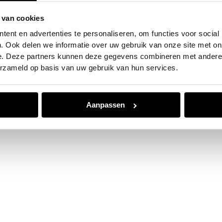
 van cookies
e exception has occurred while loading
www.jvk.nl
(see the
browser
ent en advertenties te personaliseren, om functies voor social
. Ook delen we informatie over uw gebruik van onze site met on
e. Deze partners kunnen deze gegevens combineren met andere i
erzameld op basis van uw gebruik van hun services.
Aanpassen