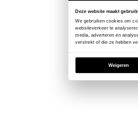
Deze website maakt gebruik
Application error: a
client
-sid
We gebruiken cookies om cont
websiteverkeer te analyseren
media, adverteren en analys
verstrekt of die ze hebben v
Weigeren