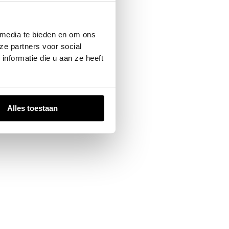
 console
for more information).
 media te bieden en om ons
ze partners voor social
nformatie die u aan ze heeft
Alles toestaan