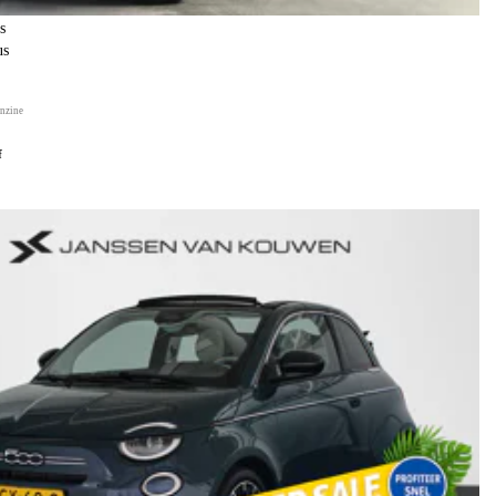
s
us
nzine
f