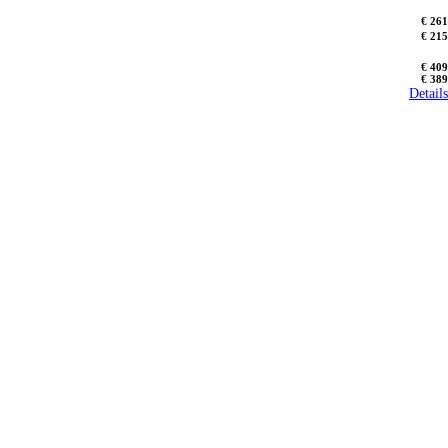
€ 261
€ 215
€ 409
€ 389
Details