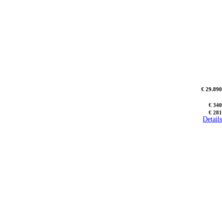
€ 29.890
€ 340
€ 281
Details