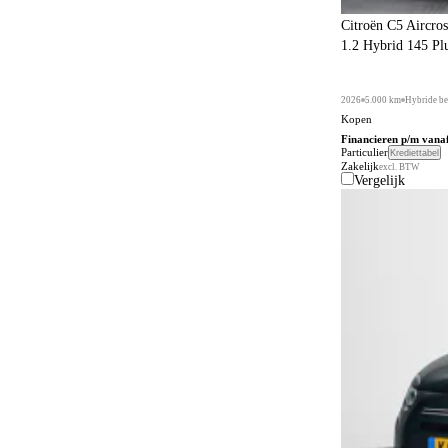
Citroën C5 Aircros
1.2 Hybrid 145 Pl
2026
5.000 km
Hybride be
Kopen
Financieren p/m vana
Particulier
Krediettabel
Zakelijk
excl. BTW
Vergelijk