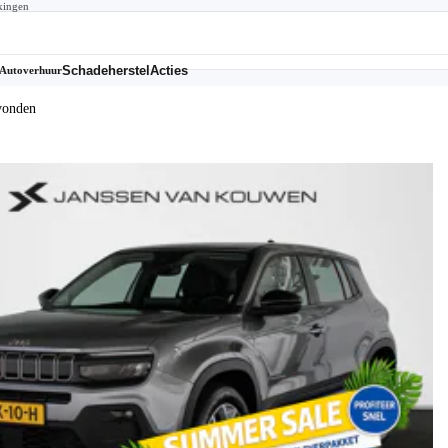
kingen
Schadeherstel
Acties
Autoverhuur
vonden