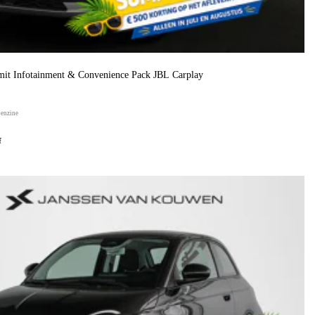
it Infotainment & Convenience Pack JBL Carplay
benzine
f