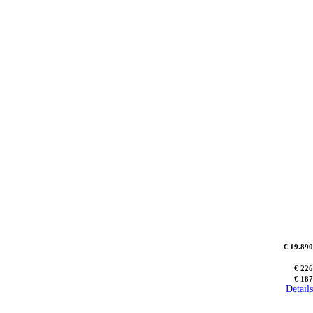
€ 19.890
€ 226
€ 187
Details