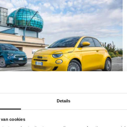
verzekering
Details
ef
aratie door JVK
r bij schade
 van cookies