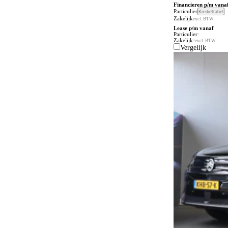
Financieren p/m vana
Particulier
Krediettabel
Zakelijk
excl. BTW
Lease p/m vanaf
Particulier
Zakelijk
excl. BTW
Vergelijk