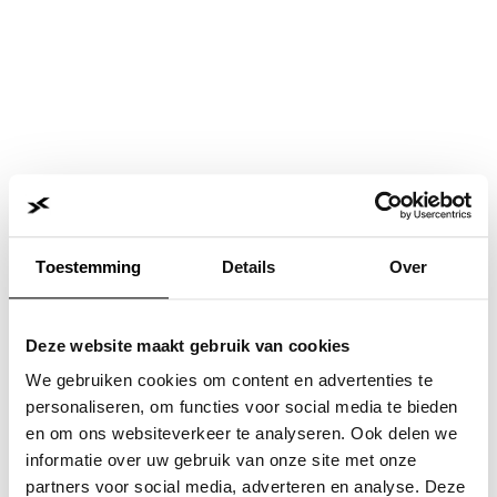
Toestemming
Details
Over
Deze website maakt gebruik van cookies
We gebruiken cookies om content en advertenties te
personaliseren, om functies voor social media te bieden
en om ons websiteverkeer te analyseren. Ook delen we
informatie over uw gebruik van onze site met onze
Application error: a
client
-side exception has occurred while
partners voor social media, adverteren en analyse. Deze
loading
www.jvk.nl
(see the
browser console
for more