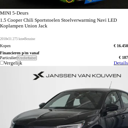
MINI 5-Deurs
1.5 Cooper Chili Sportstoelen Stoelverwarming Navi LED
Koplampen Union Jack
2018
51.275 km
Benzine
Kopen
€ 16.450
Financieren p/m vanaf
€ 187
Particulier
Krediettabel
Vergelijk
Details