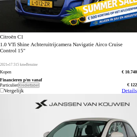
Citroën C1
1.0 VTi Shine Achteruitrijcamera Navigatie Airco Cruise
Control 15"
2021
17.515 km
Benzine
Kopen
€ 10.740
Financieren p/m vanaf
€ 122
Particulier
Krediettabel
Vergelijk
Details