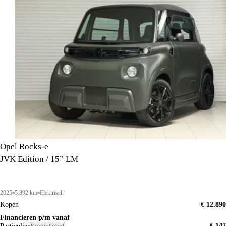
Opel Rocks-e
JVK Edition / 15” LM
2025
5.892 km
Elektrisch
Kopen
€ 12.890
Financieren p/m vanaf
€ 147