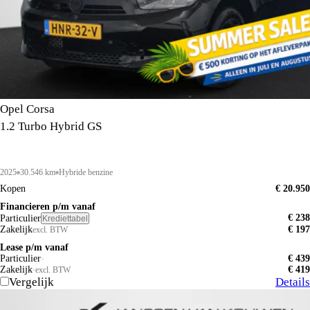
Opel Corsa
1.2 Turbo Hybrid GS
2025
30.546 km
Hybride benzine
Kopen
€ 20.950
Financieren p/m vanaf
€ 238
Particulier
Krediettabel
Zakelijk
€ 197
excl. BTW
Lease p/m vanaf
Particulier
€ 439
Zakelijk
€ 419
excl. BTW
Vergelijk
Details