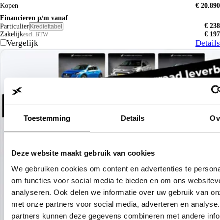
Kopen
€ 20.890
Financieren p/m vanaf
€ 238
Particulier
Krediettabel
Zakelijk
€ 197
excl. BTW
Vergelijk
Details
Toestemming
Details
Ov
Deze website maakt gebruik van cookies
We gebruiken cookies om content en advertenties te persona
om functies voor social media te bieden en om ons websitev
analyseren. Ook delen we informatie over uw gebruik van on
met onze partners voor social media, adverteren en analyse
partners kunnen deze gegevens combineren met andere info