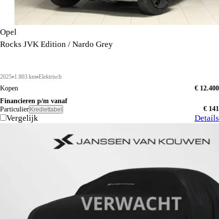
Opel
Rocks JVK Edition / Nardo Grey
2025
1.803 km
Elektrisch
Kopen
€ 12.400
Financieren p/m vanaf
€ 141
Particulier
Krediettabel
Vergelijk
Details