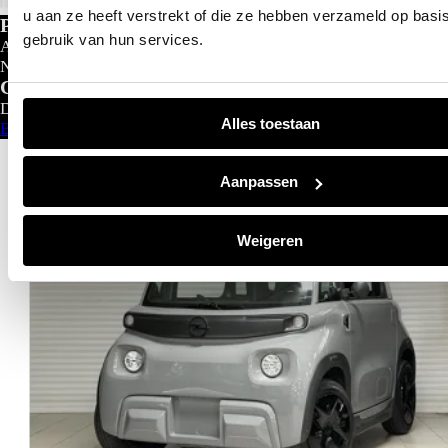
u aan ze heeft verstrekt of die ze hebben verzameld op basi
Private lease
gebruik van hun services.
Al gedacht aan private lease?
Nu al vanaf
€
299- p/m
Configureer nu
Direct leverbaar
Alles toestaan
Bekijk aanbod
Aanpassen
Weigeren