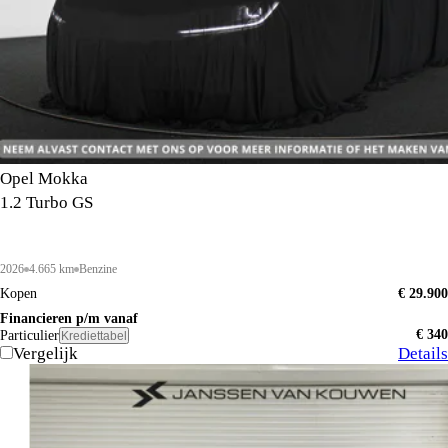
Opel Mokka
1.2 Turbo GS
2026
4.665 km
Benzine
Kopen
€ 29.900
Financieren p/m vanaf
€ 340
Particulier
Krediettabel
Vergelijk
Details