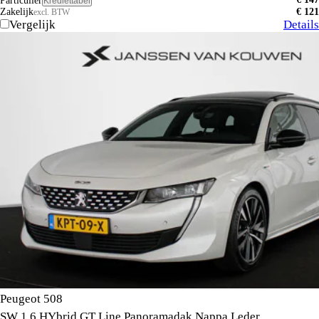
Particulier
Krediettabel
Zakelijk
€ 121
excl. BTW
Vergelijk
Details
Peugeot 508
SW 1.6 HYbrid GT Line Panoramadak Nappa Leder