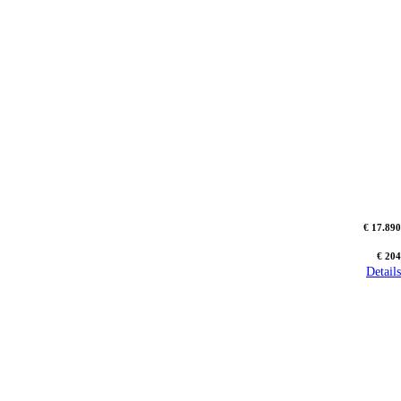
€ 17.890
€ 204
Details