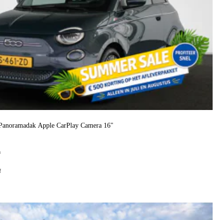
Panoramadak Apple CarPlay Camera 16"
h
f