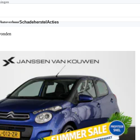
kingen
Schadeherstel
Acties
Autoverhuur
vonden