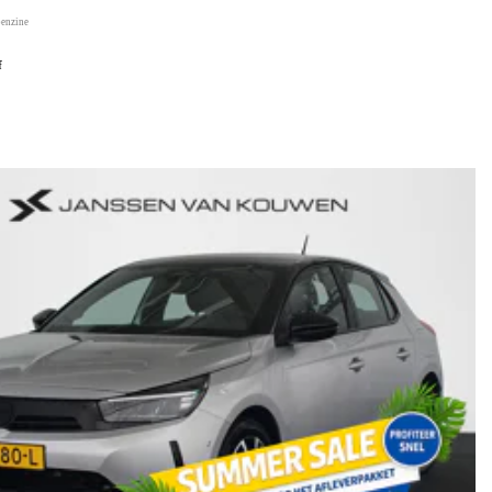
benzine
f