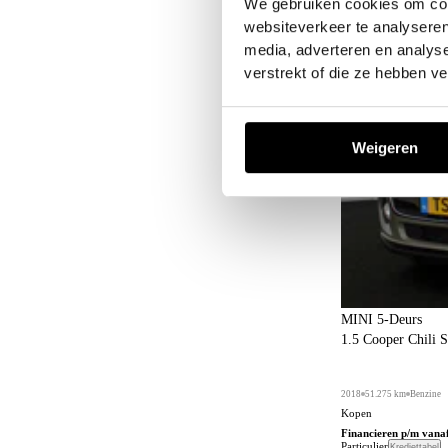
We gebruiken cookies om cont
websiteverkeer te analyseren
media, adverteren en analys
verstrekt of die ze hebben v
Weigeren
MINI 5-Deurs
1.5 Cooper Chili 
2018
51.275 km
Benzine
Kopen
Financieren p/m vana
Particulier
Krediettabel