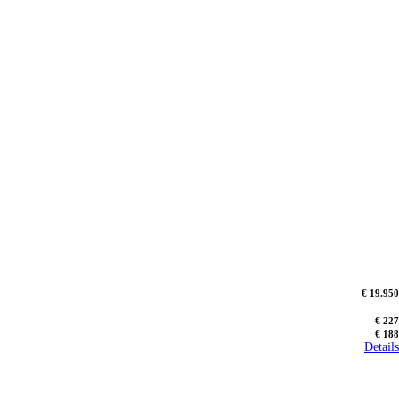
€ 19.950
€ 227
€ 188
Details