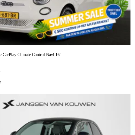
 CarPlay Climate Control Navi 16"
h
f