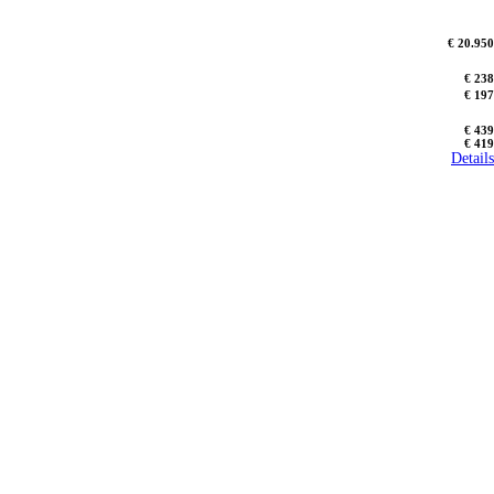
€ 20.950
€ 238
€ 197
€ 439
€ 419
Details