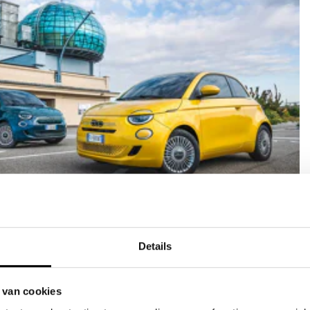
verzekering
ef
Details
aratie door JVK
r bij schade
 van cookies