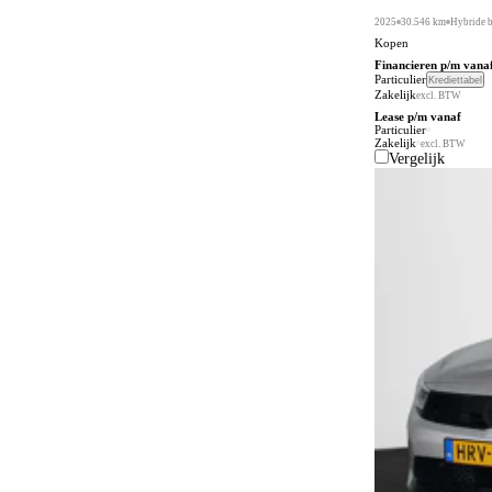
2025
30.546 km
Hybride 
Kopen
Financieren p/m vana
Particulier
Krediettabel
Zakelijk
excl. BTW
Lease p/m vanaf
Particulier
Zakelijk
excl. BTW
Vergelijk