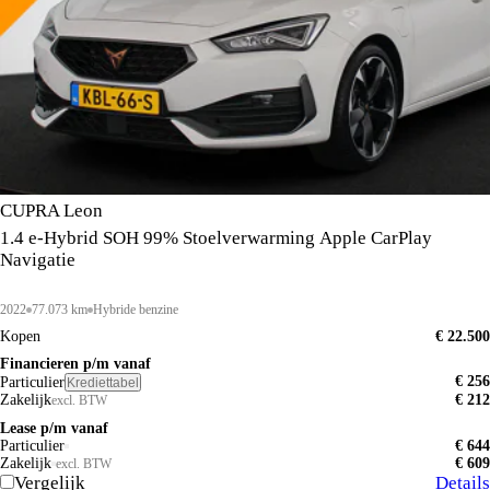
CUPRA Leon
1.4 e-Hybrid SOH 99% Stoelverwarming Apple CarPlay
Navigatie
2022
77.073 km
Hybride benzine
Kopen
€ 22.500
Financieren p/m vanaf
€ 256
Particulier
Krediettabel
Zakelijk
€ 212
excl. BTW
Lease p/m vanaf
Particulier
€ 644
Zakelijk
€ 609
excl. BTW
Vergelijk
Details