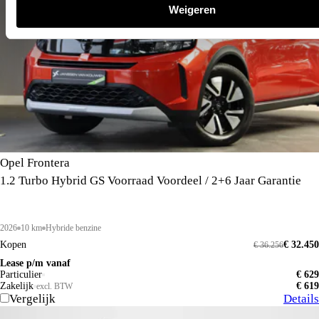
Weigeren
Opel Frontera
1.2 Turbo Hybrid GS Voorraad Voordeel / 2+6 Jaar Garantie
2026
10 km
Hybride benzine
Kopen
€ 32.450
€ 36.256
Lease p/m vanaf
Particulier
€ 629
Zakelijk
€ 619
excl. BTW
Vergelijk
Details