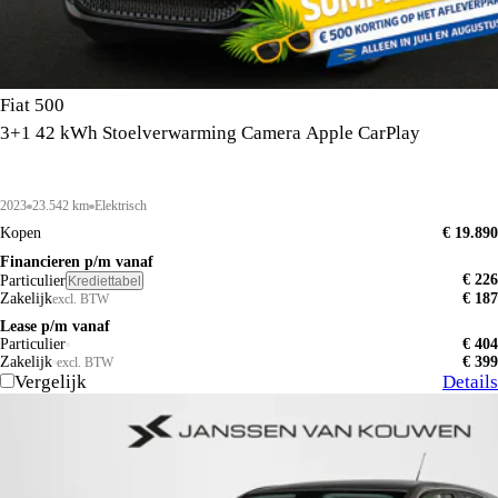
Fiat 500
3+1 42 kWh Stoelverwarming Camera Apple CarPlay
2023
23.542 km
Elektrisch
Kopen
€ 19.890
Financieren p/m vanaf
€ 226
Particulier
Krediettabel
Zakelijk
€ 187
excl. BTW
Lease p/m vanaf
Particulier
€ 404
Zakelijk
€ 399
excl. BTW
Vergelijk
Details