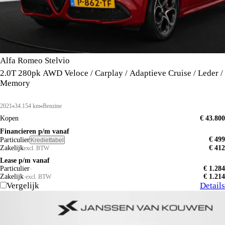
Alfa Romeo Stelvio
2.0T 280pk AWD Veloce / Carplay / Adaptieve Cruise / Leder /
Memory
2021
34.154 km
Benzine
Kopen
€ 43.800
Financieren p/m vanaf
€ 499
Particulier
Krediettabel
Zakelijk
€ 412
excl. BTW
Lease p/m vanaf
Particulier
€ 1.284
Zakelijk
€ 1.214
excl. BTW
Vergelijk
Details