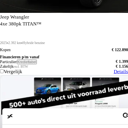
Jeep Wrangler
4xe 380pk TITAN™
2025
2.392 km
Hybride benzine
Kopen
€ 122.890
Financieren p/m vanaf
€ 1.399
Particulier
Krediettabel
Zakelijk
€ 1.156
excl. BTW
Vergelijk
Details