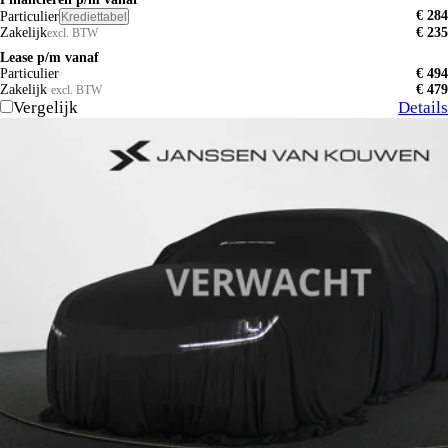
€ 284
Particulier
Krediettabel
Zakelijk
€ 235
excl. BTW
Lease p/m vanaf
Particulier
€ 494
Zakelijk
€ 479
excl. BTW
Vergelijk
Details