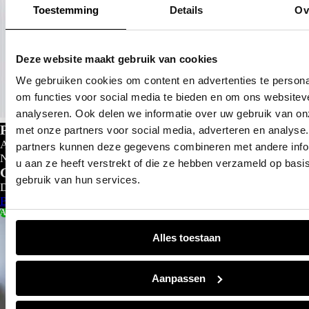
Toestemming
Details
Ov
Deze website maakt gebruik van cookies
We gebruiken cookies om content en advertenties te persona
om functies voor social media te bieden en om ons websitev
analyseren. Ook delen we informatie over uw gebruik van on
Private lease
met onze partners voor social media, adverteren en analyse
Al gedacht aan private lease?
partners kunnen deze gegevens combineren met andere info
Nu al vanaf
€
299- p/m
u aan ze heeft verstrekt of die ze hebben verzameld op basi
Configureer nu
gebruik van hun services.
Direct leverbaar
Bekijk aanbod
Actie
Alles toestaan
Aanpassen