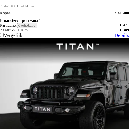
2026
5.900 km
Elektrisch
Kopen
€ 41.400
Financieren p/m vanaf
€ 471
Particulier
Krediettabel
Zakelijk
€ 389
excl. BTW
Vergelijk
Details