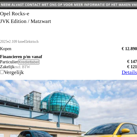
Opel Rocks-e
JVK Edition / Matzwart
2025
2.109 km
Elektrisch
Kopen
€ 12.890
Financieren p/m vanaf
€ 147
Particulier
Krediettabel
Zakelijk
€ 121
excl. BTW
Vergelijk
Details