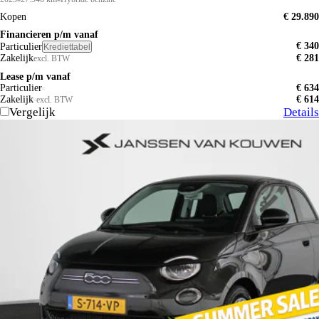
Kopen
€ 29.890
Financieren p/m vanaf
€ 340
Particulier
Krediettabel
Zakelijk
€ 281
excl. BTW
Lease p/m vanaf
Particulier
€ 634
Zakelijk
€ 614
excl. BTW
Vergelijk
Details