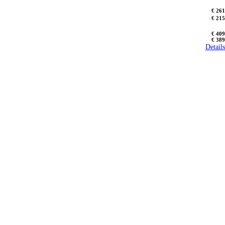
€ 261
€ 215
€ 409
€ 389
Details