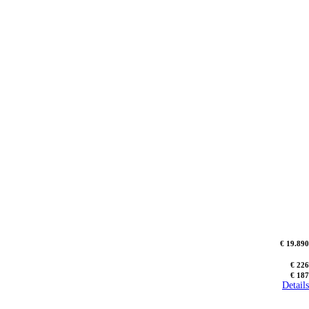
€ 19.890
€ 226
€ 187
Details