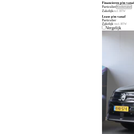
Financieren p/m vana
Particulier
Krediettabel
Zakelijk
excl. BTW
Lease p/m vanaf
Particulier
Zakelijk
excl. BTW
Vergelijk