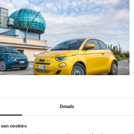
verzekering
Details
ef
aratie door JVK
r bij schade
 van cookies