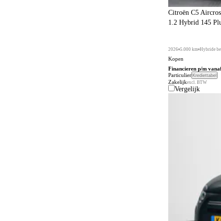
Citroën C5 Aircros
1.2 Hybrid 145 Pl
2026
5.000 km
Hybride be
Kopen
Financieren p/m vana
Particulier
Krediettabel
Zakelijk
excl. BTW
Vergelijk