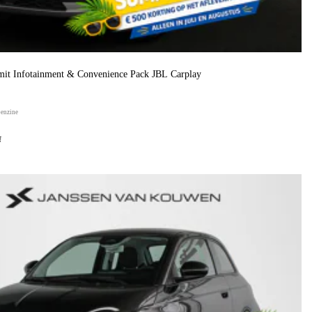
it Infotainment & Convenience Pack JBL Carplay
benzine
f