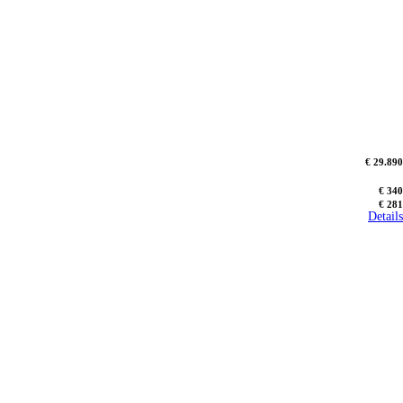
€ 29.890
€ 340
€ 281
Details