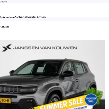
kingen
Schadeherstel
Acties
Autoverhuur
vonden