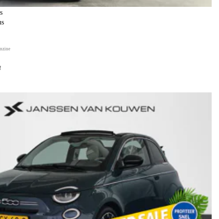
s
us
nzine
f