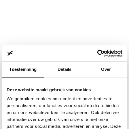
Toestemming
Details
Over
Deze website maakt gebruik van cookies
We gebruiken cookies om content en advertenties te
personaliseren, om functies voor social media te bieden
en om ons websiteverkeer te analyseren. Ook delen we
informatie over uw gebruik van onze site met onze
Application error: a
client
-side exception has occurred while
partners voor social media, adverteren en analyse. Deze
loading
www.jvk.nl
(see the
browser console
for more