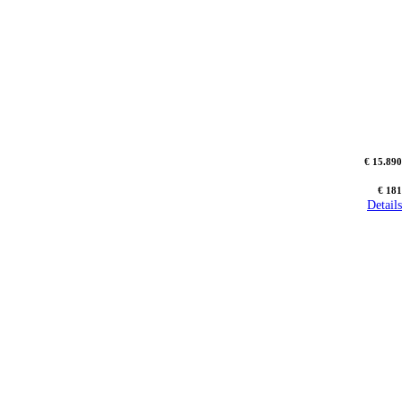
€ 15.890
€ 181
Details