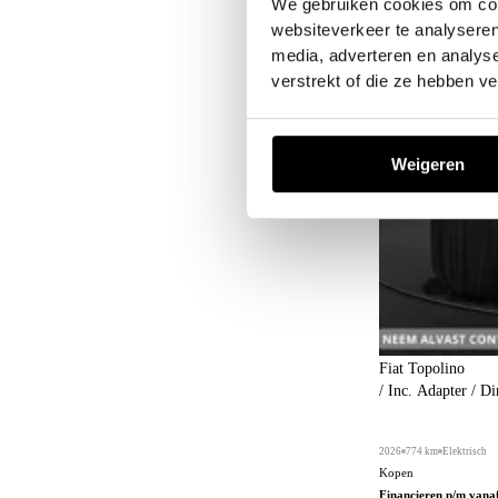
We gebruiken cookies om cont
websiteverkeer te analyseren
media, adverteren en analys
verstrekt of die ze hebben v
Weigeren
Fiat Topolino
/ Inc. Adapter / Di
2026
774 km
Elektrisch
Kopen
Financieren p/m vana