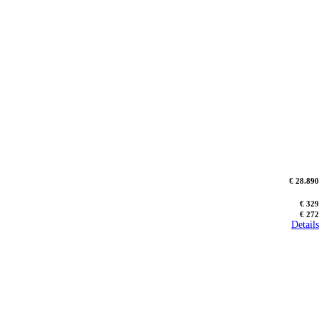
€ 28.890
€ 329
€ 272
Details