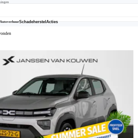
kingen
Schadeherstel
Acties
Autoverhuur
vonden