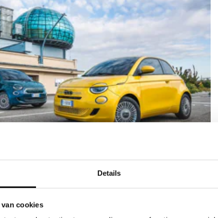
verzekering
Details
ef
aratie door JVK
r bij schade
 van cookies