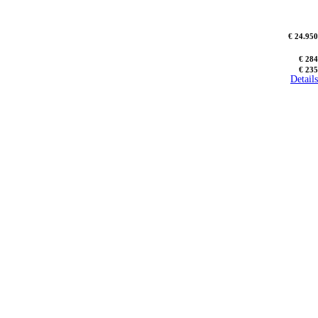
€ 24.950
€ 284
€ 235
Details