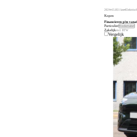
2024
15.851 km
Elektrisc
Kopen
Financieren p/m vana
Particulier
Krediettabel
Zakelijk
excl. BTW
Vergelijk