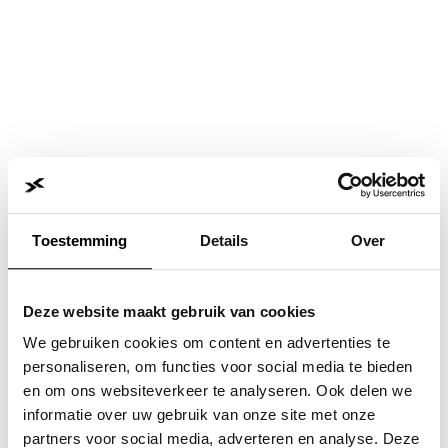
Toestemming
Details
Over
Deze website maakt gebruik van cookies
We gebruiken cookies om content en advertenties te
personaliseren, om functies voor social media te bieden
en om ons websiteverkeer te analyseren. Ook delen we
informatie over uw gebruik van onze site met onze
Application error: a
client
-side exception has occurred while
partners voor social media, adverteren en analyse. Deze
loading
www.jvk.nl
(see the
browser console
for more