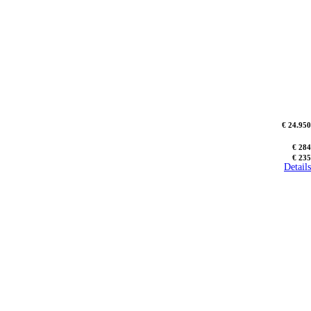
€ 24.950
€ 284
€ 235
Details