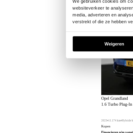
We gebruiken cookies om cont
websiteverkeer te analyseren
media, adverteren en analys
verstrekt of die ze hebben v
Weigeren
Opel Grandland
1.6 Turbo Plug-I
2023
11.174 km
Hybride 
Kopen
Financieren p/m vana