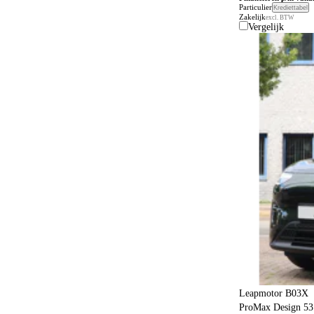
Particulier
Krediettabel
Zakelijk
excl. BTW
Vergelijk
Leapmotor B03X
ProMax Design 53 