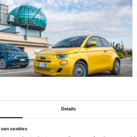
verzekering
Details
ef
aratie door JVK
r bij schade
 van cookies