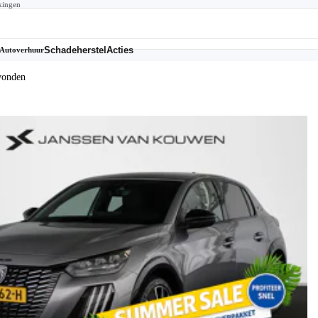
kingen
Schadeherstel
Acties
Autoverhuur
vonden