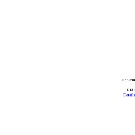
€ 15.890
€ 181
Details