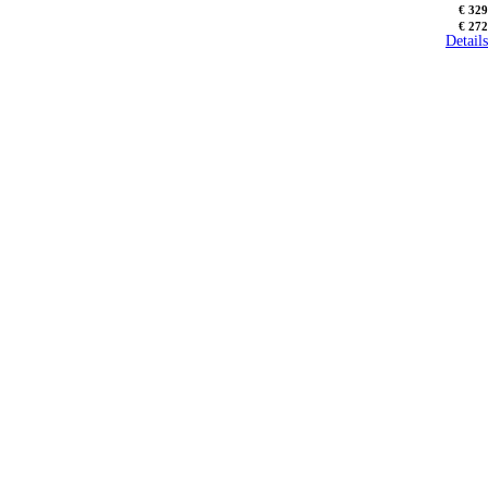
€ 329
€ 272
Details