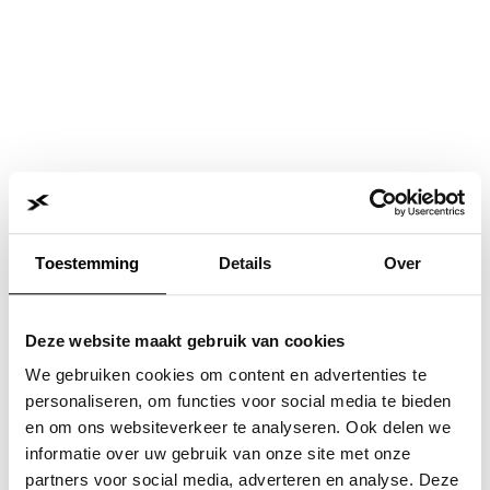
Toestemming
Details
Over
Deze website maakt gebruik van cookies
We gebruiken cookies om content en advertenties te
personaliseren, om functies voor social media te bieden
en om ons websiteverkeer te analyseren. Ook delen we
informatie over uw gebruik van onze site met onze
Application error: a
client
-side exception has occurred while
partners voor social media, adverteren en analyse. Deze
loading
www.jvk.nl
(see the
browser console
for more