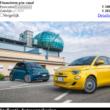
Financieren p/m vanaf
€ 340
Particulier
Krediettabel
Zakelijk
€ 281
excl. BTW
Vergelijk
Details