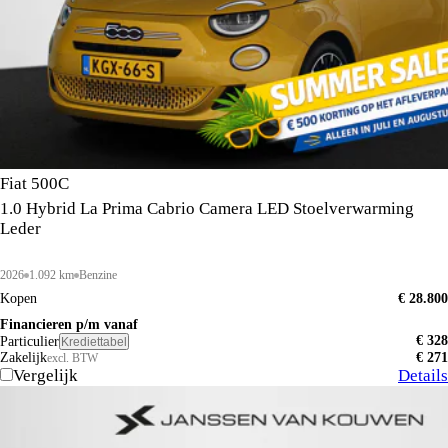
Fiat 500C
1.0 Hybrid La Prima Cabrio Camera LED Stoelverwarming
Leder
2026
1.092 km
Benzine
Kopen
€ 28.800
Financieren p/m vanaf
€ 328
Particulier
Krediettabel
Zakelijk
€ 271
excl. BTW
Vergelijk
Details