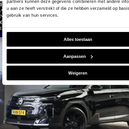
partners kunnen deze gegevens combineren met andere info
Private lease
u aan ze heeft verstrekt of die ze hebben verzameld op basi
Al gedacht aan private lease?
gebruik van hun services.
Nu al vanaf
€
299- p/m
Configureer nu
Direct leverbaar
Bekijk aanbod
Alles toestaan
Aanpassen
Weigeren