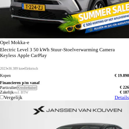
Opel Mokka-e
Electric Level 3 50 kWh Stuur-Stoelverwarming Camera
Keyless Apple CarPlay
2023
36.389 km
Elektrisch
Kopen
€ 19.890
Financieren p/m vanaf
€ 226
Particulier
Krediettabel
Zakelijk
€ 187
excl. BTW
Vergelijk
Details