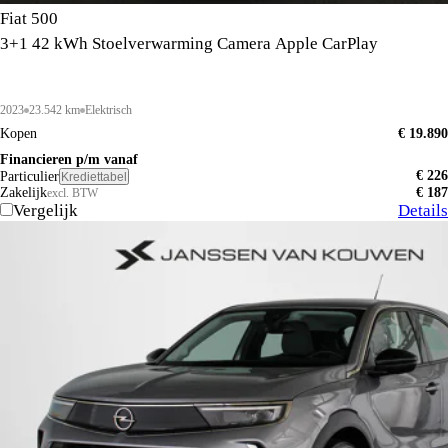
Fiat 500
3+1 42 kWh Stoelverwarming Camera Apple CarPlay
2023
23.542 km
Elektrisch
Kopen
€ 19.890
Financieren p/m vanaf
€ 226
Particulier
Krediettabel
Zakelijk
€ 187
excl. BTW
Vergelijk
Details