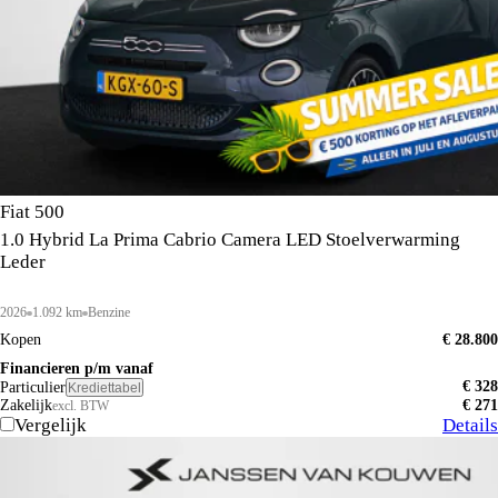
Fiat 500
1.0 Hybrid La Prima Cabrio Camera LED Stoelverwarming
Leder
2026
1.092 km
Benzine
Kopen
€ 28.800
Financieren p/m vanaf
€ 328
Particulier
Krediettabel
Zakelijk
€ 271
excl. BTW
Vergelijk
Details