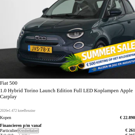
Fiat 500
1.0 Hybrid Torino Launch Edition Full LED Koplampen Apple
Carplay
2026
1.472 km
Benzine
Kopen
€ 22.890
Financieren p/m vanaf
€ 261
Particulier
Krediettabel