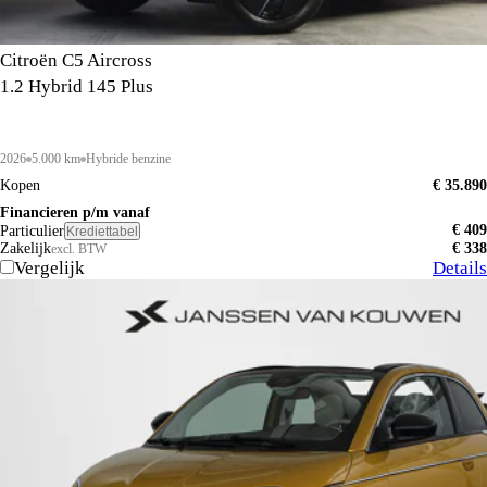
Citroën C5 Aircross
1.2 Hybrid 145 Plus
2026
5.000 km
Hybride benzine
Kopen
€ 35.890
Financieren p/m vanaf
€ 409
Particulier
Krediettabel
Zakelijk
€ 338
excl. BTW
Vergelijk
Details