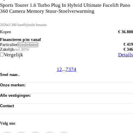
Sports Tourer 1.6 Turbo Plug In Hybrid Ultimate Facelift Pano
360 Camera Memory Stuur-Stoelverwarming
2026
3.300 km
Hybride benzine
Kopen
€ 36.800
Financieren p/m vanaf
€ 419
Particulier
Krediettabel
Zakelijk
€ 346
excl. BTW
Vergelijk
Details
1
2
...
73
74
Snel naar..
Voorraad
Onze merken:
Werkplaats afspraak
Vacatures
Abarth
Privacy verklaring
Alle vestigingen:
Alfa Romeo
Algemene voorwaarden
Citroën
Amsterdam
Cookie toestemming wijzigen
Dongfeng
Contact
Almere Occasion
Pechhulp
Fiat
Almere Stellantis House
Klantenservice
Jeep
Mijdrecht
Voorraad
Jeeps By Titan
Hilversum
Acties
Volg ons
Lancia
Huizen
Leapmotor
ASN Autoschade Naarden