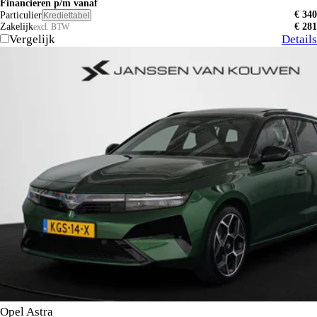
Financieren p/m vanaf
€ 340
Particulier
Krediettabel
Zakelijk
€ 281
excl. BTW
Vergelijk
Details
Opel Astra