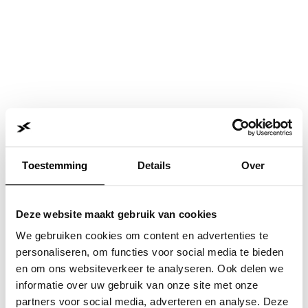
Toestemming
Details
Over
Deze website maakt gebruik van cookies
We gebruiken cookies om content en advertenties te
personaliseren, om functies voor social media te bieden
en om ons websiteverkeer te analyseren. Ook delen we
informatie over uw gebruik van onze site met onze
Application error: a
client
-side exception has occurred while
partners voor social media, adverteren en analyse. Deze
loading
www.jvk.nl
(see the
browser console
for more