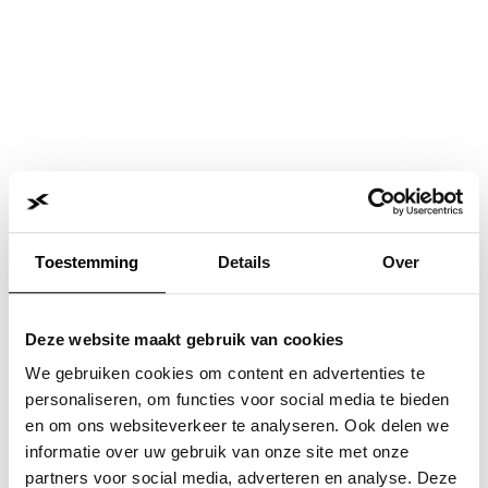
Toestemming
Details
Over
Deze website maakt gebruik van cookies
We gebruiken cookies om content en advertenties te
personaliseren, om functies voor social media te bieden
en om ons websiteverkeer te analyseren. Ook delen we
informatie over uw gebruik van onze site met onze
Application error: a
client
-side exception has occurred while
partners voor social media, adverteren en analyse. Deze
loading
www.jvk.nl
(see the
browser console
for more