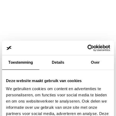
Toestemming
Details
Over
Deze website maakt gebruik van cookies
We gebruiken cookies om content en advertenties te
personaliseren, om functies voor social media te bieden
en om ons websiteverkeer te analyseren. Ook delen we
informatie over uw gebruik van onze site met onze
Application error: a
client
-side exception has occurred while
partners voor social media, adverteren en analyse. Deze
loading
www.jvk.nl
(see the
browser console
for more