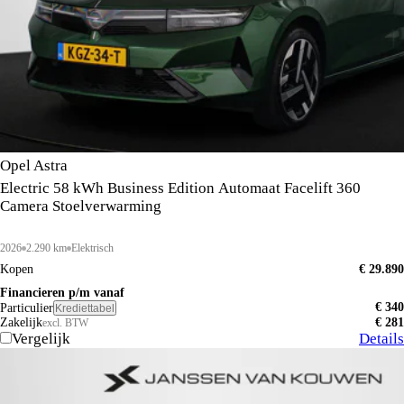
Opel Astra
Electric 58 kWh Business Edition Automaat Facelift 360
Camera Stoelverwarming
2026
2.290 km
Elektrisch
Kopen
€ 29.890
Financieren p/m vanaf
€ 340
Particulier
Krediettabel
Zakelijk
€ 281
excl. BTW
Vergelijk
Details