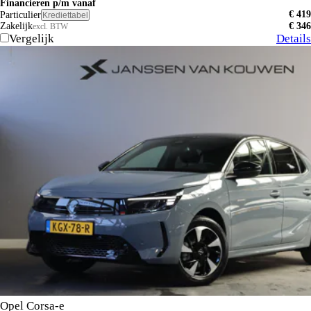
Financieren p/m vanaf
€ 419
Particulier
Krediettabel
Zakelijk
€ 346
excl. BTW
Vergelijk
Details
Opel Corsa-e