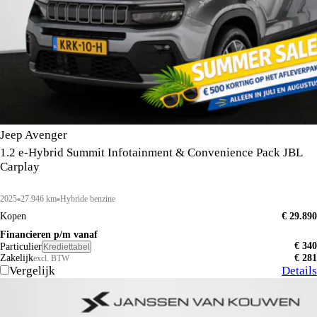
Jeep Avenger
1.2 e-Hybrid Summit Infotainment & Convenience Pack JBL
Carplay
2025
27.946 km
Hybride benzine
Kopen
€ 29.890
Financieren p/m vanaf
€ 340
Particulier
Krediettabel
Zakelijk
€ 281
excl. BTW
Vergelijk
Details