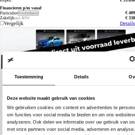
Kopen
€ 35.890
Financieren p/m vanaf
€ 409
Particulier
Krediettabel
Zakelijk
€ 338
excl. BTW
Vergelijk
Details
Toestemming
Details
Ov
Deze website maakt gebruik van cookies
We gebruiken cookies om content en advertenties te persona
om functies voor social media te bieden en om ons websitev
analyseren. Ook delen we informatie over uw gebruik van on
met onze partners voor social media, adverteren en analyse