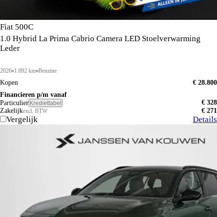
Fiat 500C
1.0 Hybrid La Prima Cabrio Camera LED Stoelverwarming
Leder
2026
1.092 km
Benzine
Kopen
€ 28.800
Financieren p/m vanaf
€ 328
Particulier
Krediettabel
Zakelijk
€ 271
excl. BTW
Vergelijk
Details