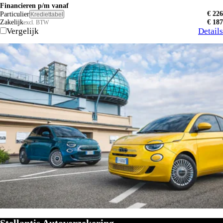
Financieren p/m vanaf
€ 226
Particulier
Krediettabel
Zakelijk
€ 187
excl. BTW
Vergelijk
Details