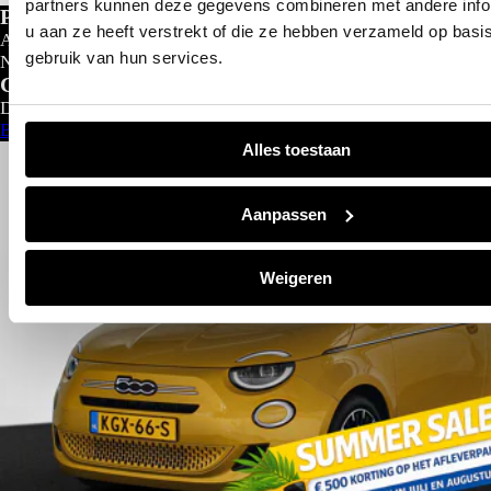
partners kunnen deze gegevens combineren met andere info
Private lease
u aan ze heeft verstrekt of die ze hebben verzameld op basi
Al gedacht aan private lease?
gebruik van hun services.
Nu al vanaf
€
299- p/m
Configureer nu
Direct leverbaar
Bekijk aanbod
Alles toestaan
Aanpassen
Weigeren