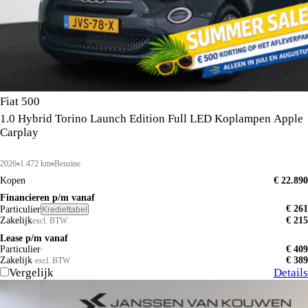
Fiat 500
1.0 Hybrid Torino Launch Edition Full LED Koplampen Apple
Carplay
2026
1.472 km
Benzine
Kopen
€ 22.890
Financieren p/m vanaf
€ 261
Particulier
Krediettabel
Zakelijk
€ 215
excl. BTW
Lease p/m vanaf
Particulier
€ 409
Zakelijk
€ 389
excl. BTW
Vergelijk
Details