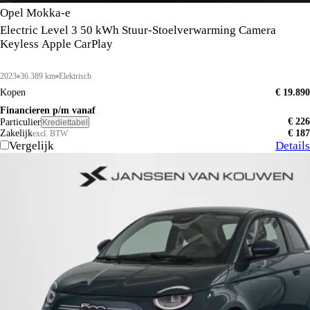
Opel Mokka-e
Electric Level 3 50 kWh Stuur-Stoelverwarming Camera
Keyless Apple CarPlay
2023
36.389 km
Elektrisch
Kopen
€ 19.890
Financieren p/m vanaf
€ 226
Particulier
Krediettabel
Zakelijk
€ 187
excl. BTW
Vergelijk
Details