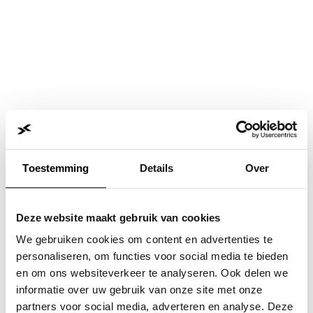
Toestemming
Details
Over
Deze website maakt gebruik van cookies
We gebruiken cookies om content en advertenties te
personaliseren, om functies voor social media te bieden
en om ons websiteverkeer te analyseren. Ook delen we
informatie over uw gebruik van onze site met onze
Application error: a
client
-side exception has occurred while
partners voor social media, adverteren en analyse. Deze
loading
www.jvk.nl
(see the
browser console
for more