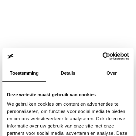
Toestemming
Details
Over
Deze website maakt gebruik van cookies
We gebruiken cookies om content en advertenties te
personaliseren, om functies voor social media te bieden
en om ons websiteverkeer te analyseren. Ook delen we
informatie over uw gebruik van onze site met onze
Application error: a
client
-side exception has occurred while
partners voor social media, adverteren en analyse. Deze
loading
www.jvk.nl
(see the
browser console
for more