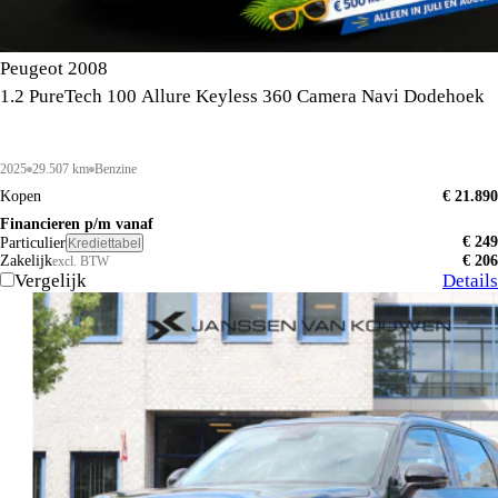
Peugeot 2008
1.2 PureTech 100 Allure Keyless 360 Camera Navi Dodehoek
2025
29.507 km
Benzine
Kopen
€ 21.890
Financieren p/m vanaf
€ 249
Particulier
Krediettabel
Zakelijk
€ 206
excl. BTW
Vergelijk
Details