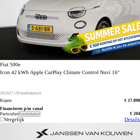
Fiat 500e
Icon 42 kWh Apple CarPlay Climate Control Navi 16"
2023
27.130 km
Elektrisch
Kopen
€ 17.890
Financieren p/m vanaf
€ 204
Particulier
Krediettabel
Vergelijk
Details