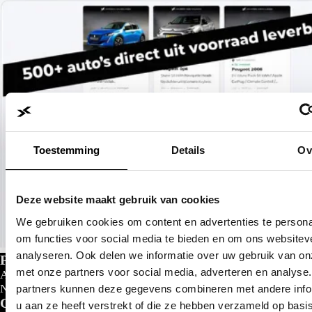
Toestemming
Details
Ov
Deze website maakt gebruik van cookies
We gebruiken cookies om content en advertenties te persona
om functies voor social media te bieden en om ons websitev
analyseren. Ook delen we informatie over uw gebruik van on
Private lease
met onze partners voor social media, adverteren en analyse
Al gedacht aan private lease?
Nu al vanaf
€
299- p/m
partners kunnen deze gegevens combineren met andere info
Configureer nu
u aan ze heeft verstrekt of die ze hebben verzameld op basi