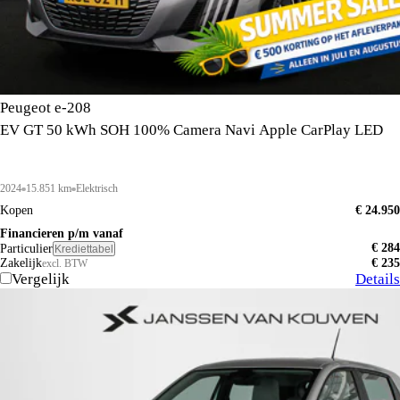
Peugeot e-208
EV GT 50 kWh SOH 100% Camera Navi Apple CarPlay LED
2024
15.851 km
Elektrisch
Kopen
€ 24.950
Financieren p/m vanaf
€ 284
Particulier
Krediettabel
Zakelijk
€ 235
excl. BTW
Vergelijk
Details