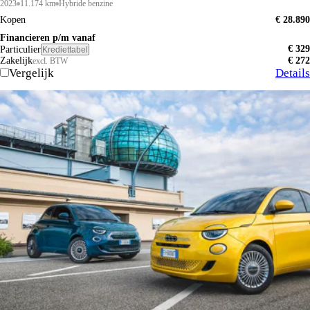
2023
11.174 km
Hybride benzine
Kopen
€ 28.890
Financieren p/m vanaf
€ 329
Particulier
Krediettabel
Zakelijk
€ 272
excl. BTW
Vergelijk
Details