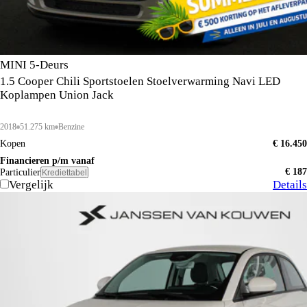
MINI 5-Deurs
1.5 Cooper Chili Sportstoelen Stoelverwarming Navi LED
Koplampen Union Jack
2018
51.275 km
Benzine
Kopen
€ 16.450
Financieren p/m vanaf
€ 187
Particulier
Krediettabel
Vergelijk
Details