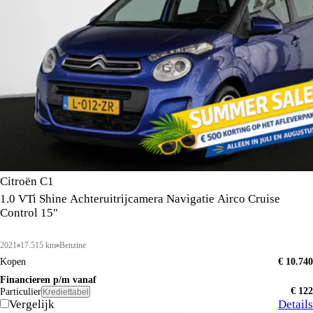
Citroën C1
1.0 VTi Shine Achteruitrijcamera Navigatie Airco Cruise
Control 15"
2021
17.515 km
Benzine
Kopen
€ 10.740
Financieren p/m vanaf
€ 122
Particulier
Krediettabel
Vergelijk
Details