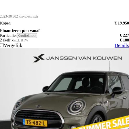
2023
30.802 km
Elektrisch
Kopen
€ 19.950
Financieren p/m vanaf
€ 227
Particulier
Krediettabel
Zakelijk
€ 188
excl. BTW
Vergelijk
Details