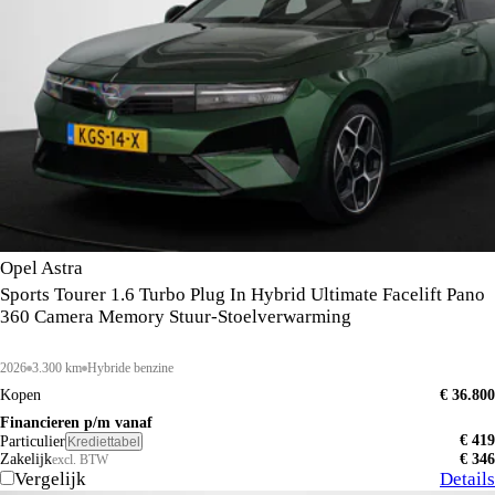
Opel Astra
Sports Tourer 1.6 Turbo Plug In Hybrid Ultimate Facelift Pano
360 Camera Memory Stuur-Stoelverwarming
2026
3.300 km
Hybride benzine
Kopen
€ 36.800
Financieren p/m vanaf
€ 419
Particulier
Krediettabel
Zakelijk
€ 346
excl. BTW
Vergelijk
Details