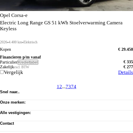
Opel Corsa-e
Electric Long Range GS 51 kWh Stoelverwarming Camera
Keyless
2026
4.400 km
Elektrisch
Kopen
€ 29.450
Financieren p/m vanaf
€ 335
Particulier
Krediettabel
Zakelijk
€ 277
excl. BTW
Vergelijk
Details
1
2
...
73
74
Snel naar..
Voorraad
Onze merken:
Werkplaats afspraak
Vacatures
Abarth
Privacy verklaring
Alle vestigingen:
Alfa Romeo
Algemene voorwaarden
Citroën
Amsterdam
Cookie toestemming wijzigen
Dongfeng
Contact
Almere Occasion
Pechhulp
Fiat
Almere Stellantis House
Klantenservice
Jeep
Mijdrecht