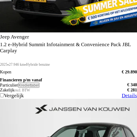
Jeep Avenger
1.2 e-Hybrid Summit Infotainment & Convenience Pack JBL
Carplay
2025
27.946 km
Hybride benzine
Kopen
€ 29.890
Financieren p/m vanaf
€ 340
Particulier
Krediettabel
Zakelijk
€ 281
excl. BTW
Vergelijk
Details