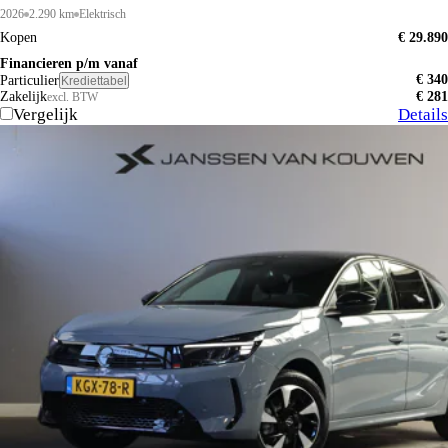
2026
2.290 km
Elektrisch
Kopen
€ 29.890
Financieren p/m vanaf
€ 340
Particulier
Krediettabel
Zakelijk
€ 281
excl. BTW
Vergelijk
Details