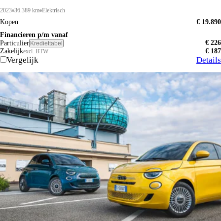
2023
36.389 km
Elektrisch
Kopen
€ 19.890
Financieren p/m vanaf
€ 226
Particulier
Krediettabel
Zakelijk
€ 187
excl. BTW
Vergelijk
Details