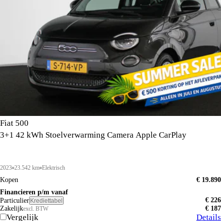
Fiat 500
3+1 42 kWh Stoelverwarming Camera Apple CarPlay
2023
23.542 km
Elektrisch
Kopen
€ 19.890
Financieren p/m vanaf
€ 226
Particulier
Krediettabel
Zakelijk
€ 187
excl. BTW
Vergelijk
Details