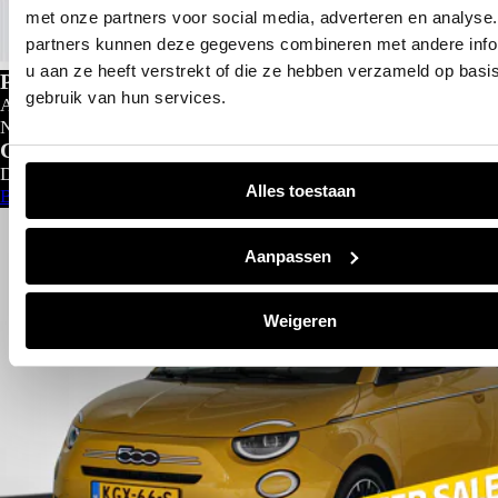
met onze partners voor social media, adverteren en analyse
partners kunnen deze gegevens combineren met andere info
u aan ze heeft verstrekt of die ze hebben verzameld op basi
Private lease
gebruik van hun services.
Al gedacht aan private lease?
Nu al vanaf
€
299- p/m
Configureer nu
Direct leverbaar
Alles toestaan
Bekijk aanbod
Aanpassen
Weigeren