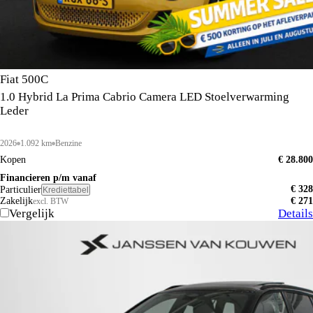
Fiat 500C
1.0 Hybrid La Prima Cabrio Camera LED Stoelverwarming
Leder
2026
1.092 km
Benzine
Kopen
€ 28.800
Financieren p/m vanaf
€ 328
Particulier
Krediettabel
Zakelijk
€ 271
excl. BTW
Vergelijk
Details