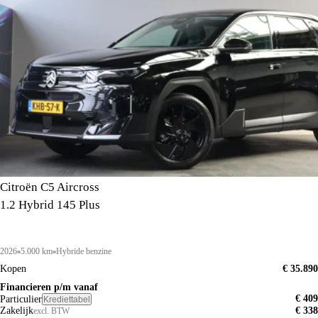
Citroën C5 Aircross
1.2 Hybrid 145 Plus
2026
5.000 km
Hybride benzine
Kopen
€ 35.890
Financieren p/m vanaf
€ 409
Particulier
Krediettabel
Zakelijk
€ 338
excl. BTW