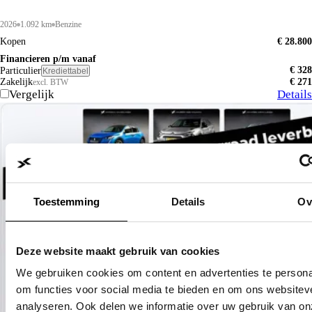
2026
1.092 km
Benzine
Kopen
€ 28.800
Financieren p/m vanaf
€ 328
Particulier
Krediettabel
Zakelijk
€ 271
excl. BTW
Vergelijk
Details
Toestemming
Details
Ov
Deze website maakt gebruik van cookies
We gebruiken cookies om content en advertenties te persona
om functies voor social media te bieden en om ons websitev
analyseren. Ook delen we informatie over uw gebruik van on