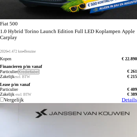
Fiat 500
1.0 Hybrid Torino Launch Edition Full LED Koplampen Apple
Carplay
2026
1.472 km
Benzine
Kopen
€ 22.890
Financieren p/m vanaf
€ 261
Particulier
Krediettabel
Zakelijk
€ 215
excl. BTW
Lease p/m vanaf
Particulier
€ 409
Zakelijk
€ 389
excl. BTW
Vergelijk
Details