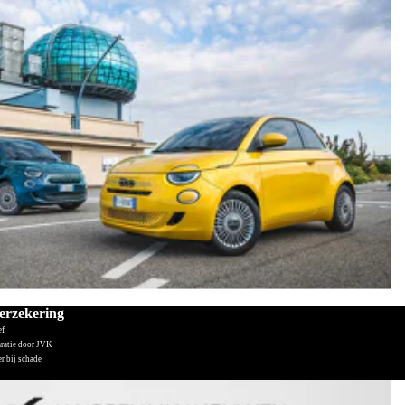
verzekering
ef
aratie door JVK
r bij schade