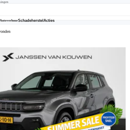
kingen
Schadeherstel
Acties
Autoverhuur
vonden