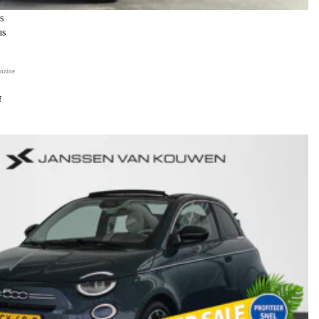
s
us
nzine
f