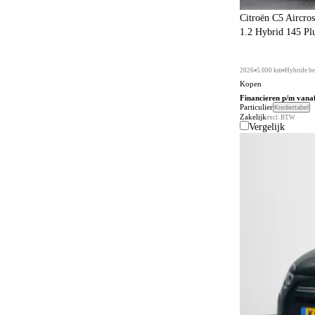
Citroën C5 Aircros
1.2 Hybrid 145 Pl
2026
5.000 km
Hybride be
Kopen
Financieren p/m vana
Particulier
Krediettabel
Zakelijk
excl. BTW
Vergelijk