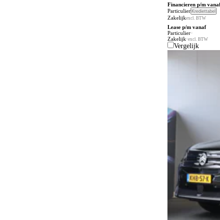
Financieren p/m vana
Particulier
Krediettabel
Zakelijk
excl. BTW
Lease p/m vanaf
Particulier
Zakelijk
excl. BTW
Vergelijk