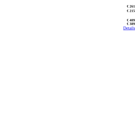
€ 261
€ 215
€ 409
€ 389
Details