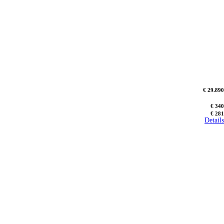
€ 29.890
€ 340
€ 281
Details