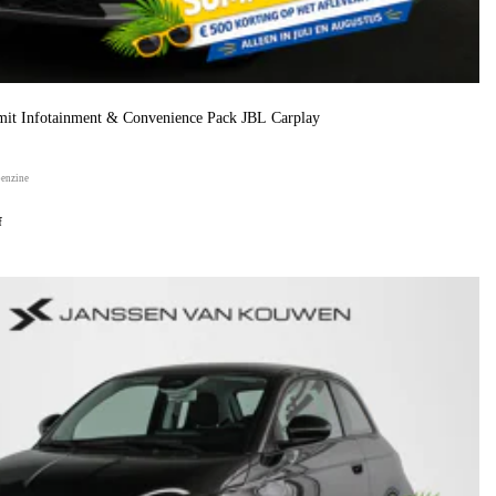
it Infotainment & Convenience Pack JBL Carplay
benzine
f