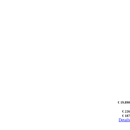
€ 19.890
€ 226
€ 187
Details