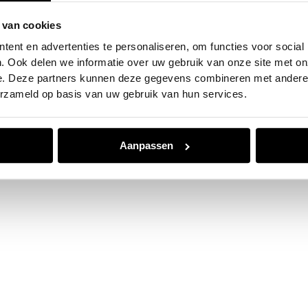
 van cookies
e exception has occurred while loading
www.jvk.nl
(see the
browser
ent en advertenties te personaliseren, om functies voor social
. Ook delen we informatie over uw gebruik van onze site met on
e. Deze partners kunnen deze gegevens combineren met andere i
erzameld op basis van uw gebruik van hun services.
Aanpassen