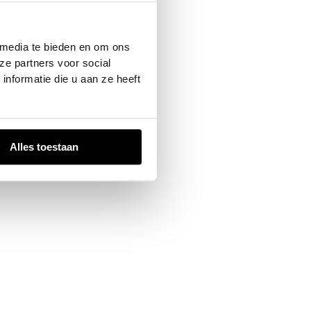
 console
for more information).
 media te bieden en om ons
ze partners voor social
nformatie die u aan ze heeft
Alles toestaan