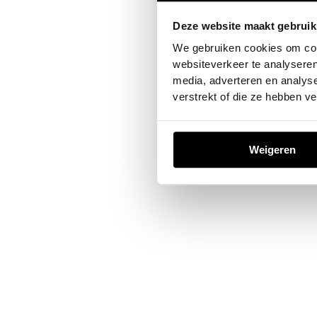
Deze website maakt gebruik
Application error: a
client
-sid
We gebruiken cookies om cont
websiteverkeer te analyseren
media, adverteren en analys
verstrekt of die ze hebben v
Weigeren