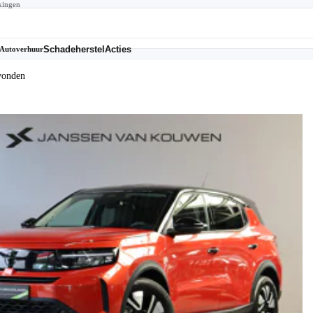
kingen
Schadeherstel
Acties
Autoverhuur
vonden