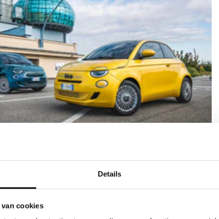
verzekering
ef
aratie door JVK
r bij schade
Details
 van cookies