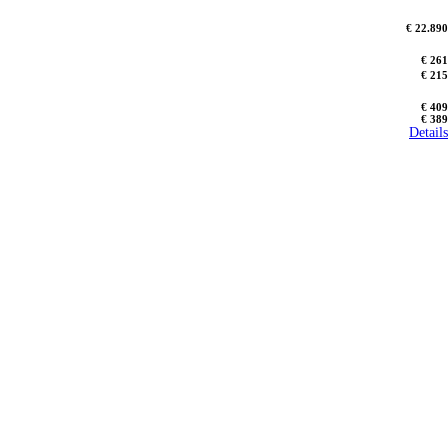
€ 22.890
€ 261
€ 215
€ 409
€ 389
Details