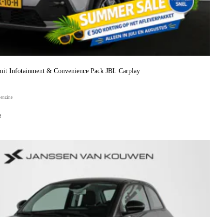
it Infotainment & Convenience Pack JBL Carplay
benzine
f