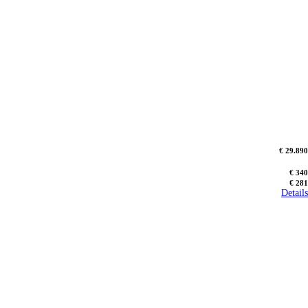
€ 29.890
€ 340
€ 281
Details