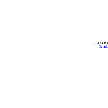
€ 36.256
€ 32.450
Details