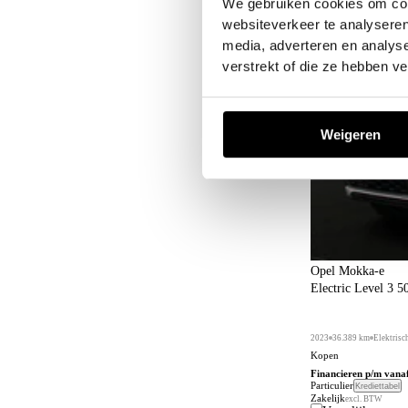
We gebruiken cookies om cont
websiteverkeer te analyseren
media, adverteren en analys
verstrekt of die ze hebben v
Weigeren
Opel Mokka-e
Electric Level 3 
2023
36.389 km
Elektrisc
Kopen
Financieren p/m vana
Particulier
Krediettabel
Zakelijk
excl. BTW