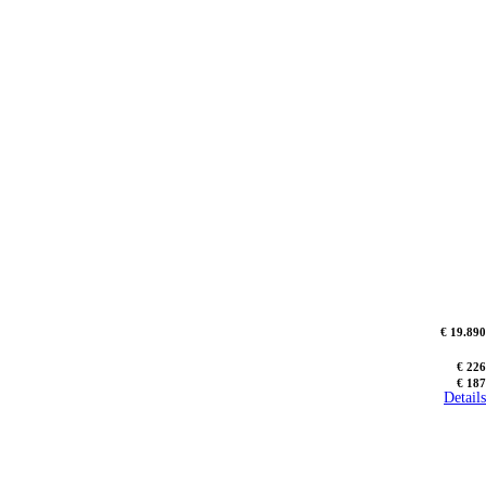
€ 19.890
€ 226
€ 187
Details