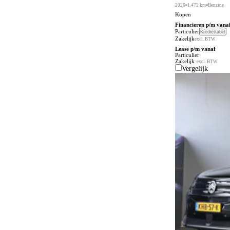
2026
1.472 km
Benzine
Kopen
Financieren p/m vana
Particulier
Krediettabel
Zakelijk
excl. BTW
Lease p/m vanaf
Particulier
Zakelijk
excl. BTW
Vergelijk