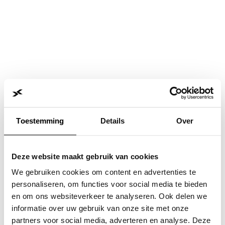
Toestemming
Details
Over
Deze website maakt gebruik van cookies
We gebruiken cookies om content en advertenties te
personaliseren, om functies voor social media te bieden
en om ons websiteverkeer te analyseren. Ook delen we
informatie over uw gebruik van onze site met onze
Application error: a
client
-side exception has occurred while
partners voor social media, adverteren en analyse. Deze
loading
www.jvk.nl
(see the
browser console
for more