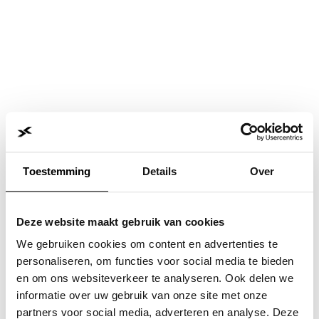
Toestemming
Details
Over
Deze website maakt gebruik van cookies
We gebruiken cookies om content en advertenties te
personaliseren, om functies voor social media te bieden
en om ons websiteverkeer te analyseren. Ook delen we
informatie over uw gebruik van onze site met onze
Application error: a
client
-side exception has occurred while
partners voor social media, adverteren en analyse. Deze
loading
www.jvk.nl
(see the
browser console
for more