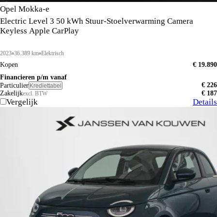
Opel Mokka-e
Electric Level 3 50 kWh Stuur-Stoelverwarming Camera
Keyless Apple CarPlay
2023
36.389 km
Elektrisch
Kopen
€ 19.890
Financieren p/m vanaf
€ 226
Particulier
Krediettabel
Zakelijk
€ 187
excl. BTW
Vergelijk
Details