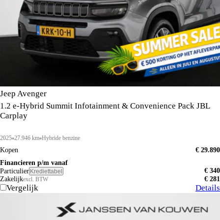
Jeep Avenger
1.2 e-Hybrid Summit Infotainment & Convenience Pack JBL
Carplay
2025
27.946 km
Hybride benzine
Kopen
€ 29.890
Financieren p/m vanaf
€ 340
Particulier
Krediettabel
Zakelijk
€ 281
excl. BTW
Vergelijk
Details