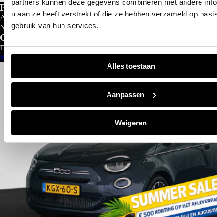
partners kunnen deze gegevens combineren met andere info
Private lease
u aan ze heeft verstrekt of die ze hebben verzameld op basi
Al gedacht aan private lease?
gebruik van hun services.
Nu al vanaf
€
299- p/m
Configureer nu
Direct leverbaar
Bekijk aanbod
Alles toestaan
Aanpassen
Weigeren