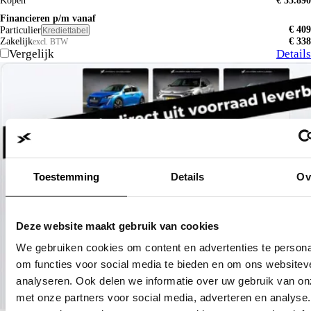
Kopen
€ 35.890
Financieren p/m vanaf
€ 409
Particulier
Krediettabel
Zakelijk
€ 338
excl. BTW
Vergelijk
Details
Toestemming
Details
Ov
Deze website maakt gebruik van cookies
We gebruiken cookies om content en advertenties te persona
om functies voor social media te bieden en om ons websitev
analyseren. Ook delen we informatie over uw gebruik van on
met onze partners voor social media, adverteren en analyse