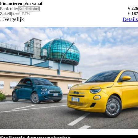
Financieren p/m vanaf
€ 226
Particulier
Krediettabel
Zakelijk
€ 187
excl. BTW
Vergelijk
Details