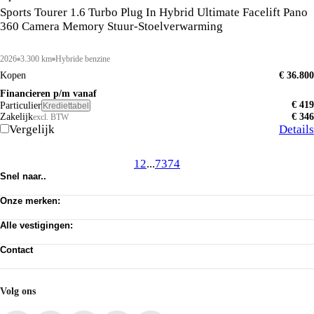
Sports Tourer 1.6 Turbo Plug In Hybrid Ultimate Facelift Pano
360 Camera Memory Stuur-Stoelverwarming
2026
3.300 km
Hybride benzine
Kopen
€ 36.800
Financieren p/m vanaf
€ 419
Particulier
Krediettabel
Zakelijk
€ 346
excl. BTW
Vergelijk
Details
1
2
...
73
74
Snel naar..
Voorraad
Onze merken:
Werkplaats afspraak
Vacatures
Abarth
Privacy verklaring
Alle vestigingen:
Alfa Romeo
Algemene voorwaarden
Citroën
Amsterdam
Cookie toestemming wijzigen
Dongfeng
Contact
Almere Occasion
Pechhulp
Fiat
Almere Stellantis House
Klantenservice
Jeep
Mijdrecht
Voorraad
Jeeps By Titan
Hilversum
Acties
Volg ons
Lancia
Huizen
Leapmotor
ASN Autoschade Naarden