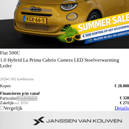
Fiat 500C
1.0 Hybrid La Prima Cabrio Camera LED Stoelverwarming
Leder
2026
1.092 km
Benzine
Kopen
€ 28.800
Financieren p/m vanaf
€ 328
Particulier
Krediettabel
Zakelijk
€ 271
excl. BTW
Vergelijk
Details