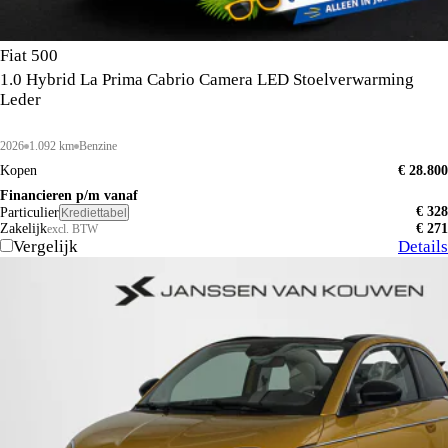
Fiat 500
1.0 Hybrid La Prima Cabrio Camera LED Stoelverwarming
Leder
2026
1.092 km
Benzine
Kopen
€ 28.800
Financieren p/m vanaf
€ 328
Particulier
Krediettabel
Zakelijk
€ 271
excl. BTW
Vergelijk
Details