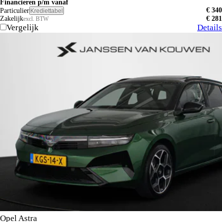
Financieren p/m vanaf
€ 340
Particulier
Krediettabel
Zakelijk
€ 281
excl. BTW
Vergelijk
Details
Opel Astra