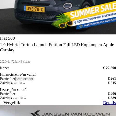
Fiat 500
1.0 Hybrid Torino Launch Edition Full LED Koplampen Apple
Carplay
2026
1.472 km
Benzine
Kopen
€ 22.890
Financieren p/m vanaf
€ 261
Particulier
Krediettabel
Zakelijk
€ 215
excl. BTW
Lease p/m vanaf
Particulier
€ 409
Zakelijk
€ 389
excl. BTW
Vergelijk
Details